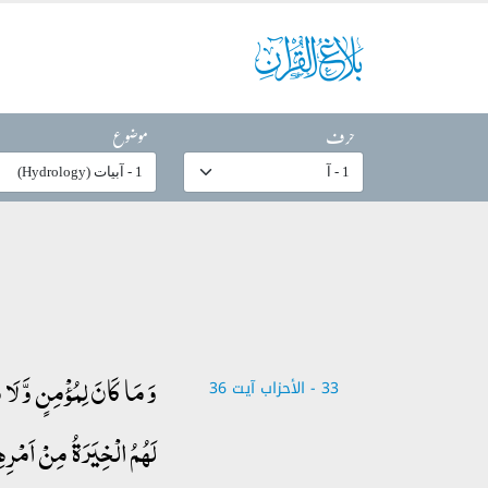
حرف
موضوع
وَ مَا کَانَ لِمُؤۡمِنٍ وَّ لَا 
33 - ‎الأحزاب‎ آیت 36
لَہُمُ الۡخِیَرَۃُ مِنۡ اَمۡرِہ