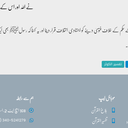
نے اللہ اور اس کے رسو
 حکم کے خلاف فتویٰ دینے کو اجتہادی اختلاف قرار دینا اور یہ کہنا کہ رسولﷺ بھی ا
۔
تفسیر الکوثر
موبائل ایپ
ہم سے رابطہ
بلاغ القرآن
168 ایچ ایٹ 2، اسلام آباد
تفسیر القرآن
) 340-5241279