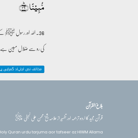
مُّبِیۡنًا ﴿ؕ۳۶﴾
36۔ اللہ اور رسول ﷺ کے
کی رو سے ضلال مبین ہے
مخالف نص اجتہاد گمراہی ہے
بلاغ القرآن
قدس‌سره
قرآن مجید کا اردو ترجمہ اور تفسیر از علامہ شیخ محسن علی نجفی
Holy Quran urdu tarjuma aor tafseer az HIWM Allama