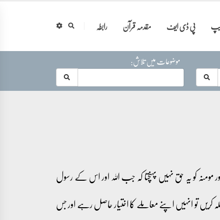
ایپ
پی ڈی ایف
مقدمہ قرآن
رابطہ
موضوعات میں تلاش:
اور مومنہ کو یہ حق نہیں پہنچتا کہ جب اللہ اور اس کے رسول
ہ کریں تو انہیں اپنے معاملے کا اختیار حاصل رہے اور جس