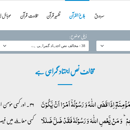
سرورق
بلاغ القرآن
تفسیر قرآن
تلاوت قرآن
موبائل 
ذیلی موضوع:
مخالف نص اجتہاد گمراہی ہے
مُؤۡمِنَۃٍ اِذَا قَضَی اللّٰہُ وَ رَسُوۡلُہٗۤ اَمۡرًا اَنۡ یَّکُوۡنَ
۳۶۔ اور کسی مؤمن 
ِمۡ ؕ وَ مَنۡ یَّعۡصِ اللّٰہَ وَ رَسُوۡلَہٗ فَقَدۡ ضَلَّ ضَلٰلًا
کسی معاملے میں فیصل