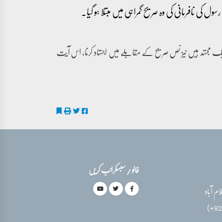
ل کی نافرمانی کی وہ صریح گمراہی میں مبتلا ہو گیا۔
یک مجتہد ہیں نیز نص صریح کے مقابلے میں اجتہاد کرنا، اس آیت
فالو / سبسکرائب کریں
(+92