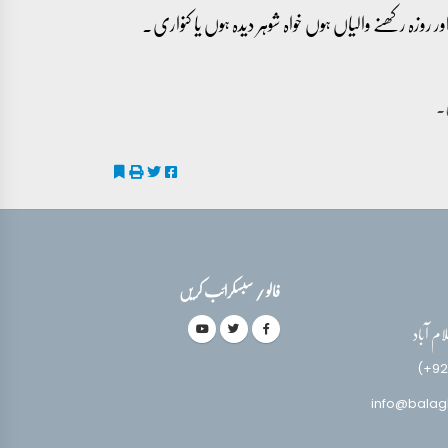
ر روزہ رکھنے والیاں ہوں خواہ شوہر دیدہ ہوں یا کنواری۔
فالو / سبسکرائب کریں
(+92
info@balag