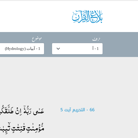
حرف
موضوع
عَسٰی رَبُّہٗۤ اِنۡ طَلَّقَکُن
66 - ‎التحريم آیت 5
مُّؤۡمِنٰتٍ قٰنِتٰتٍ تٰٓئِبٰتٍ