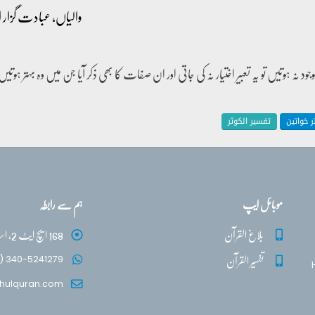
والیاں، عبادت گزار او
 خواتین
تفسیر الکوثر
موبائل ایپ
ہم سے رابطہ
بلاغ القرآن
168 ایچ ایٹ 2، اسلام آباد
تفسیر القرآن
) 340-5241279
hulquran.com