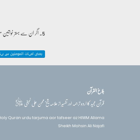
5۔ اگر ان سے بہتر خواتین موجود نہ ہوتیں تو یہ تعبیر اختیار نہ کی جاتی اور ان صفات کا بھی ذکر آیا جن میں وہ بہتر ہوتیں۔
بعض امہات المومنین سے بہتر
بلاغ القرآن
قدس‌سره
قرآن مجید کا اردو ترجمہ اور تفسیر از علامہ شیخ محسن علی نجفی
Holy Quran urdu tarjuma aor tafseer az HIWM Allama
Sheikh Mohsin Ali Najafi