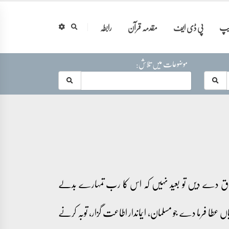
ایپ
پی ڈی ایف
مقدمہ قرآن
رابطہ
موضوعات میں تلاش:
 طلاق دے دیں تو بعید نہیں کہ اس کا رب تمہارے بدلے
ں عطا فرما دے جو مسلمان، ایماندار اطاعت گزار، توبہ کرنے