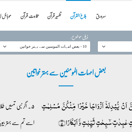
سرورق
بلاغ القرآن
تفسیر قرآن
تلاوت قرآن
موبائل 
ذیلی موضوع:
بعض امہات المومنین سے بہتر خواتین
َّ اَنۡ یُّبۡدِلَہٗۤ اَزۡوَاجًا خَیۡرًا مِّنۡکُنَّ مُسۡلِمٰتٍ
۵۔ اگر نبی تمہیں
 عٰبِدٰتٍ سٰٓئِحٰتٍ ثَیِّبٰتٍ وَّ اَبۡکَارًا﴿۵﴾
اسے تم سے بہتر بیویا