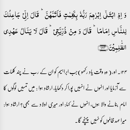
وَ اِذِ ابۡتَلٰۤی اِبۡرٰہٖمَ رَبُّہٗ بِکَلِمٰتٍ فَاَتَمَّہُنَّ ؕ قَالَ اِنِّیۡ جَاعِلُکَ
لِلنَّاسِ اِمَامًا ؕ قَالَ وَ مِنۡ ذُرِّیَّتِیۡ ؕ قَالَ لَا یَنَالُ عَہۡدِی
الظّٰلِمِیۡنَ﴿۱۲۴﴾
۱۲۴۔ اور ( وہ وقت یاد رکھو)جب ابراہیم کو ان کے رب نے چند کلمات
سے آزمایا اور انہوں نے انہیں پورا کر دکھایا، ارشاد ہوا : میں تمہیں لوگوں کا
امام بنانے والا ہوں، انہوں نے کہا: اور میری اولاد سے بھی؟ ارشاد ہوا:
میرا عہد ظالموں کو نہیں پہنچے گا۔