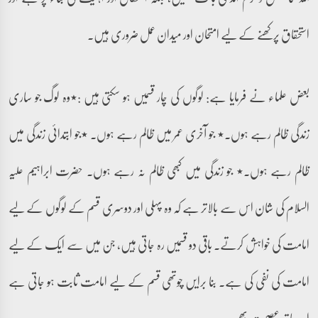
استحقاق پرکھنے کے لیے امتحان اور میدان عمل ضروری ہیں۔
بعض علماء نے فرمایا ہے: لوگوں کی چار قسمیں ہو سکتی ہیں :٭وہ لوگ جو ساری
زندگی ظالم رہے ہوں۔٭ جو آخری عمر میں ظالم رہے ہوں۔ ٭جو ابتدائی زندگی میں
ظالم رہے ہوں۔٭ جو زندگی میں کبھی ظالم نہ رہے ہوں۔ حضرت ابراہیم علیہ
السلام کی شان اس سے بالاتر ہے کہ وہ پہلی اور دوسری قسم کے لوگوں کے لیے
امامت کی خواہش کرتے۔ باقی دو قسمیں رہ جاتی ہیں، جن میں سے ایک کے لیے
امامت کی نفی کی ہے۔ بنا برایں چوتھی قسم کے لیے امامت ثابت ہو جاتی ہے
اور ساتھ عصمت بھی۔