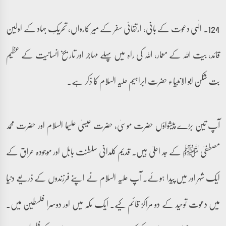
124۔ الٰہی دعوت کے بانی، ارتقائی سفر کے میر کارواں، تحریکِ جہاد کے اولین
قائد، بیت اللہ کے معمار، اللہ کی راہ میں پہلے مہاجر اور تاریخ انسانیت کے عظیم
بت شکن ابو الانبیاء حضرت ابراہیم علیہ السلام کا ذکر ہے۔
آپ تین بڑے پیشواؤں حضرت موسیٰ، حضرت عیسیٰ علیہما السلام اور حضرت محمد
مصطفیٰ ﷺ کے جد اعلیٰ ہیں۔ قدیم کلدانی سلطنت بابل اور موجودہ عراق کے
ایک شہر اور میں پیدا ہوئے۔ آپ علیہ السلام نے اپنے فرزندوں کے ذریعے دنیا
میں دعوت توحید کے دو مراکز قائم کیے۔ ایک مکہ میں اور دوسرا فلسطین میں۔