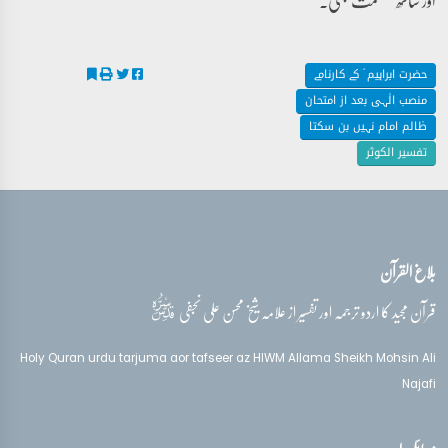
حضرت ابراہیم ؑ کے کارنامے
منصب الٰہی بعد از امتحان
ظالم امام نہیں بن سکتا
تفسیر الکوثر
بلاغ القرآن
قدس‌سره
قرآن مجید کا اردو ترجمہ اور تفسیر از علامہ شیخ محسن علی نجفی
Holy Quran urdu tarjuma aor tafseer az HIWM Allama Sheikh Mohsin Ali
Najafi