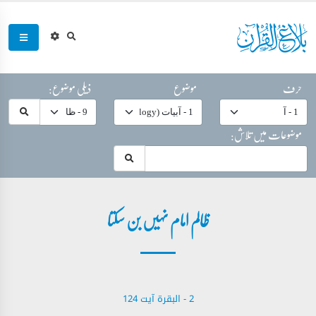
حرف
موضوع
ذیلی موضوع:
موضوعات میں تلاش:
ظالم امام نہیں بن سکتا
2 - ‎البقرة آیت 124