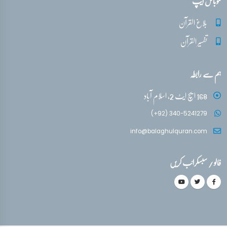
موبائل ایپ
بلاغ القرآن
تفسیر القرآن
ہم سے رابطہ
168 ایچ ایٹ 2، اسلام آباد
(+92) 340-5241279
info@balaghulquran.com
فالو / سبسکرائب کریں