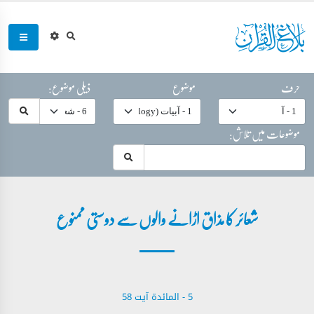
حرف
موضوع
ذیلی موضوع:
موضوعات میں تلاش:
شعائر کا مذاق اڑانے والوں سے دوستی ممنوع
5 - ‎المائدة‎ آیت 58