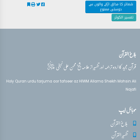
شعائر کا مذاق اڑانے والوں سے
دوستی ممنوع
تفسیر الکوثر
بلاغ القرآن
قدس‌سره
قرآن مجید کا اردو ترجمہ اور تفسیر از علامہ شیخ محسن علی نجفی
Holy Quran urdu tarjuma aor tafseer az HIWM Allama Sheikh Mohsin Ali
Najafi
موبائل ایپ
بلاغ القرآن
تفسیر القرآن