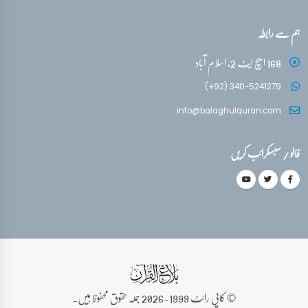
ہم سے رابطہ
168 ایچ ایٹ 2، اسلام آباد
(+92) 340-5241279
info@balaghulquran.com
فالو / سبسکرائب کریں
© کاپی رائٹ 1999-2026 جملہ حقوق محفوظ ہیں۔