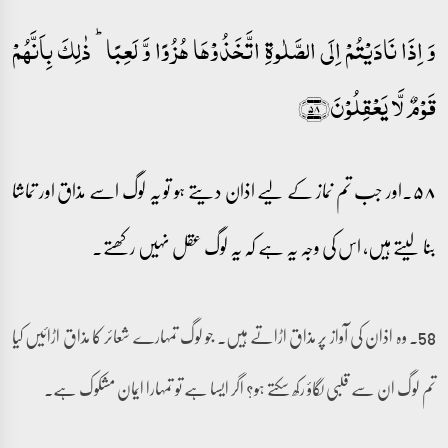
وَ اِذَا نَادَیۡتُمۡ اِلَی الصَّلٰوۃِ اتَّخَذُوۡہَا ہُزُوًا وَّ لَعِبًا ؕ ذٰلِکَ بِاَنَّہُمۡ
قَوۡمٌ لَّا یَعۡقِلُوۡنَ﴿۵۸﴾
۵۸۔اور جب تم نماز کے لیے اذان دیتے ہو تو یہ لوگ اسے مذاق اور تماشا
بنا لیتے ہیں، اس کی وجہ یہ ہے کہ یہ لوگ عقل نہیں رکھتے۔
58۔ وہ اذان کی آواز پر مذاق اڑاتے ہیں۔ جو لوگ تمہارے شعائر کا مذاق اڑائیں کیا
تم لوگ ان سے قلبی لگاؤ رکھ سکتے ہو؟ اگر ایسا ہے تو تمہارا ایمان مشکوک ہے۔