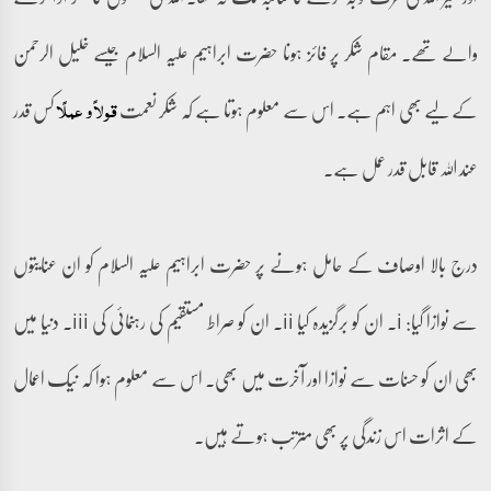
والے تھے۔ مقام شکر پر فائز ہونا حضرت ابراہیم علیہ السلام جیسے خلیل الرحمن
کے لیے بھی اہم ہے۔ اس سے معلوم ہوتا ہے کہ شکر نعمت
کس قدر
قولاً و عملًا
عند اللہ قابل قدر عمل ہے۔
درج بالا اوصاف کے حامل ہونے پر حضرت ابراہیم علیہ السلام کو ان عنایتوں
سے نوازا گیا: i۔ ان کو برگزیدہ کیا ii۔ ان کو صراط مستقیم کی رہنمائی کی iii۔ دنیا میں
بھی ان کو حسنات سے نوازا اور آخرت میں بھی۔ اس سے معلوم ہوا کہ نیک اعمال
کے اثرات اس زندگی پر بھی مترتب ہوتے ہیں۔