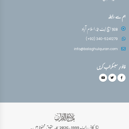
ہم سے رابطہ
168 ایچ ایٹ 2، اسلام آباد
(+92) 340-5241279
info@balaghulquran.com
فالو / سبسکرائب کریں
© کاپی رائٹ 1999-2026 جملہ حقوق محفوظ ہیں۔