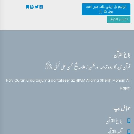
ابراہیم ؑکے اپنی ذات میں امت
ہونے کا راز
تفسیر الکوثر
بلاغ القرآن
قدس‌سره
قرآن مجید کا اردو ترجمہ اور تفسیر از علامہ شیخ محسن علی نجفی
Holy Quran urdu tarjuma aor tafseer az HIWM Allama Sheikh Mohsin Ali
Najafi
موبائل ایپ
بلاغ القرآن
تفسیر القرآن