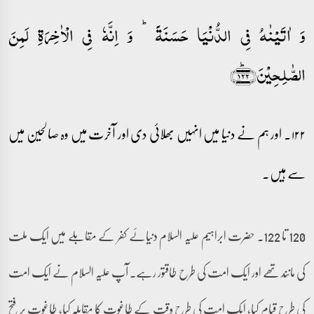
وَ اٰتَیۡنٰہُ فِی الدُّنۡیَا حَسَنَۃً ؕ وَ اِنَّہٗ فِی الۡاٰخِرَۃِ لَمِنَ
الصّٰلِحِیۡنَ﴿۱۲۲﴾ؕ
۱۲۲۔ اور ہم نے دنیا میں انہیں بھلائی دی اور آخرت میں وہ صالحین میں
سے ہیں۔
120 تا 122۔ حضرت ابراہیم علیہ السلام دنیائے کفر کے مقابلے میں ایک ملت
کی مانند تھے اور ایک امت کی طرح طاقتور رہے۔ آپ علیہ السلام نے ایک امت
کی طرح قیام کیا، ایک امت کی طرح وقت کے طاغوت کا مقابلہ کیا، طاغوت پر فتح