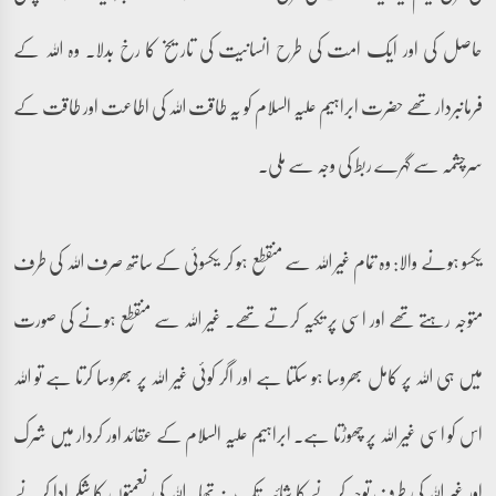
حاصل کی اور ایک امت کی طرح انسانیت کی تاریخ کا رخ بدلا۔ وہ اللہ کے
فرمانبردار تھے حضرت ابراہیم علیہ السلام کو یہ طاقت اللہ کی اطاعت اور طاقت کے
سرچشمہ سے گہرے ربط کی وجہ سے ملی۔
یکسو ہونے والا: وہ تمام غیر اللہ سے منقطع ہو کر یکسوئی کے ساتھ صرف اللہ کی طرف
متوجہ رہتے تھے اور اسی پر تکیہ کرتے تھے۔ غیر اللہ سے منقطع ہونے کی صورت
میں ہی اللہ پر کامل بھروسا ہو سکتا ہے اور اگر کوئی غیر اللہ پر بھروسا کرتا ہے تو اللہ
اس کو اسی غیر اللہ پر چھوڑتا ہے۔ ابراہیم علیہ السلام کے عقائد اور کردار میں شرک
اور غیر اللہ کی طرف توجہ کرنے کا شائبہ تک نہ تھا۔ اللہ کی نعمتوں کا شکر ادا کرنے