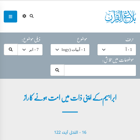
حرف
موضوع
ذیلی موضوع:
موضوعات میں تلاش:
ابراہیم ؑکے اپنی ذات میں امت ہونے کا راز
16 - ‎النحل آیت 122