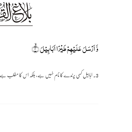
وَّ اَرۡسَلَ عَلَیۡہِمۡ طَیۡرًا اَبَابِیۡلَ ۙ﴿۳﴾
3۔ ابابیل کسی پرندے کا نام نہیں ہے، بلکہ اس کا مطلب ہے: جھنڈ کے جھنڈ۔