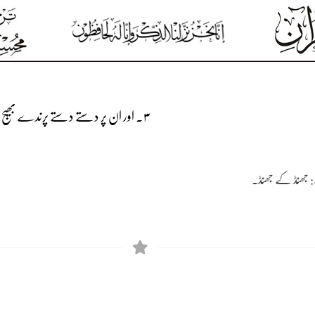
۳۔ اور ان پر دستے دستے پرندے بھیج دیے