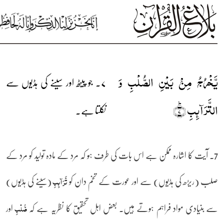
یَّخۡرُجُ مِنۡۢ بَیۡنِ الصُّلۡبِ وَ
۷۔ جو پیٹھ اور سینے کی ہڈیوں سے
التَّرَآئِبِ ؕ﴿۷﴾
نکلتا ہے۔
7۔ آیت کا اشارہ ممکن ہے اس بات کی طرف ہو کہ مرد کے مادہ تولید کو مرد کے
صلب (ریڑھ کی ہڈیوں) سے اور عورت کے تخم دان کو
(سینے کی ہڈیوں)
تَّرَآئِبِ
سے بنیادی مواد فراہم ہوتے ہیں۔ بعض اہل تحقیق کا نظریہ ہے کہ
اور
صُّلۡبِ