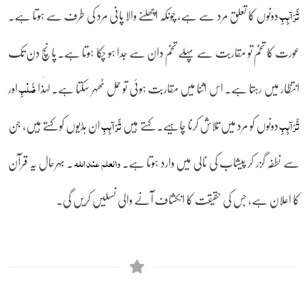
دونوں کا تعلق مرد سے ہے، چونکہ اچھلنے والا پانی مرد کی طرف سے ہوتا ہے۔
تَّرَآئِبِ
عورت کا تخم تو مقاربت سے پہلے تخم دان سے جدا ہو چکا ہوتا ہے۔ پانچ دن تک
انتظار میں رہتا ہے۔ اس اثنا میں مقاربت ہوئی تو حمل ٹھہر سکتا ہے۔ لہٰذا
اور
صُّلۡبِ
دونوں کو مرد میں تلاش کرنا چاہیے۔ کہتے ہیں
ان ہڈیوں کو کہتے ہیں، جن
تَّرَآئِبِ
تَّرَآئِبِ
سے نطفہ گزر کر پیشاب کی نالی میں وارد ہوتا ہے۔
۔ بہرحال یہ قرآن
والعلم عند اللہ
کا اعلان ہے، جس کی حقیقت کا انکشاف آنے والی نسلیں کریں گی۔