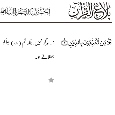
کَلَّا بَلۡ تُکَذِّبُوۡنَ بِالدِّیۡنِ ۙ﴿۹﴾
۹۔ ہرگز نہیں! بلکہ تم (روز) جزا کو
جھٹلاتے ہو۔