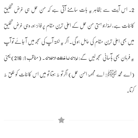
2۔ اس آیت سے بظاہر یہ بات سامنے آتی ہے کہ حسن عمل ہی غرض تخلیق
کائنات ہے، لہٰذا جو ہستی حسن عمل کے اعلیٰ ترین مقام پر فائز ہو، وہی غرض تخلیق
میں بھی اعلیٰ ترین مقام کی حامل ہو گی۔ اگر یہ نکتہ آپ کی سمجھ میں آ جائے تو آپ
یہ فرمان بھی بآسانی سمجھ لیں گے:
۔ (مناقب 1: 216) یعنی
لولاک لما خلقت الافلاک
(اے محمد ﷺ! اے مجسمۂ احسن عمل) اگر تو نہ ہوتا تو میں اس کائنات کو خلق نہ
کرتا۔