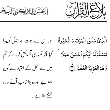
الَّذِیۡ خَلَقَ الۡمَوۡتَ وَ الۡحَیٰوۃَ
۲۔ اس نے موت اور زندگی کو پیدا
لِیَبۡلُوَکُمۡ اَیُّکُمۡ اَحۡسَنُ عَمَلًا ؕ
کیا تاکہ تمہاری آزمائش کرے کہ تم
وَ ہُوَ الۡعَزِیۡزُ الۡغَفُوۡرُ ۙ﴿۲﴾
میں سے عمل کے اعتبار سے کون
بہتر ہے اور وہ بڑا غالب آنے والا،
بخشنے والا ہے۔