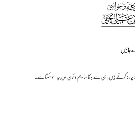
ر رد کرتے ہیں، جن سے ہلکا سا وہم و گمان ہی پیدا ہو سکتا ہے۔