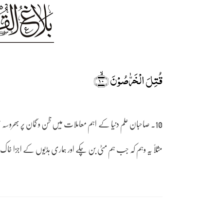
قُتِلَ الۡخَرّٰصُوۡنَ ﴿ۙ۱۰﴾
10۔ صاحبان علم دنیا کے اہم معاملات میں ظن و گمان پر بھروس
مثلاً یہ وہم کہ جب ہم مٹی بن چکے اور ہماری ہڈیوں کے اجزا خاک 