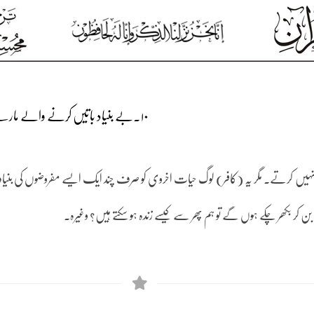
۱۰۔بے بنیاد باتیں کرنے والے مارے جائیں
ہ نہیں کرتے۔ مگر یہ (کافر) لوگ حیات اخروی کو صرف چند ایک ایسے مفروضوں کی بنیاد پ
بن کر بکھر چکے ہوں گے تو ہم پھر سے کیسے زندہ ہو سکتے ہیں؟ وغیرہ۔