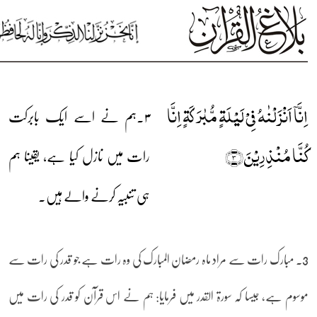
اِنَّاۤ اَنۡزَلۡنٰہُ فِیۡ لَیۡلَۃٍ مُّبٰرَکَۃٍ اِنَّا
۳۔ہم نے اسے ایک بابرکت
کُنَّا مُنۡذِرِیۡنَ﴿۳﴾
رات میں نازل کیا ہے، یقینا ہم
ہی تنبیہ کرنے والے ہیں۔
3۔ مبارک رات سے مراد ماہ رمضان المبارک کی وہ رات ہے جو قدر کی رات سے
موسوم ہے، جیسا کہ سورۃ القدر میں فرمایا: ہم نے اس قرآن کو قدر کی رات میں