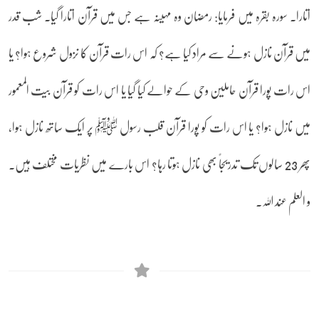
اتارا۔ سورہ بقرہ میں فرمایا: رمضان وہ مہینہ ہے جس میں قرآن اتارا گیا۔ شب قدر
میں قرآن نازل ہونے سے مراد کیا ہے؟ کہ اس رات قرآن کا نزول شروع ہوا؟ یا
اس رات پورا قرآن حاملین وحی کے حوالے کیا گیا یا اس رات کو قرآن بیت المعمور
میں نازل ہوا؟ یا اس رات کو پورا قرآن قلب رسول ﷺ پر ایک ساتھ نازل ہوا،
پھر 23 سالوں تک تدریجاً بھی نازل ہوتا رہا؟ اس بارے میں نظریات مختلف ہیں۔
و العلم عند اللہ۔