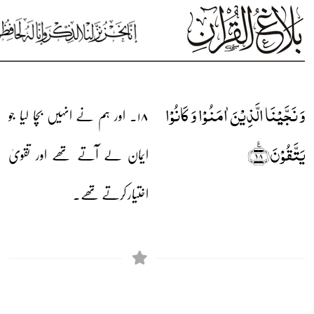
وَ نَجَّیۡنَا الَّذِیۡنَ اٰمَنُوۡا وَ کَانُوۡا
۱۸۔ اور ہم نے انہیں بچا لیا جو
یَتَّقُوۡنَ﴿٪۱۸﴾
ایمان لے آتے تھے اور تقویٰ
اختیار کرتے تھے۔