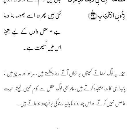
لِاُولِی الۡاَلۡبَابِ﴿٪۲۱﴾
گئی ہیں پھر وہ اسے بھوسہ بنا دیتا
ہے ؟ عقل والوں کے لیے یقینا
اس میں نصیحت ہے۔
21۔ یہ لوگ لہلہاتے کھیتوں پر خزاں آتے روز دیکھتے ہیں، ہر سو اور ہر چیز میں نا
پائیداری کا روز مشاہدہ کرتے ہیں، پھر بھی لوگ عقل سے کام نہیں لیتے، عبرت
حاصل نہیں کرتے اور اس چند روزہ نا پائیدار زندگی پر فریفتہ ہو جاتے ہیں۔