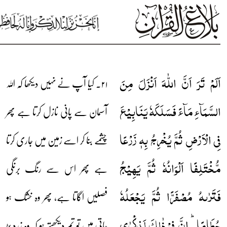
اَلَمۡ تَرَ اَنَّ اللّٰہَ اَنۡزَلَ مِنَ
۲۱۔ کیا آپ نے نہیں دیکھا کہ اللہ
السَّمَآءِ مَآءً فَسَلَکَہٗ یَنَابِیۡعَ
آسمان سے پانی نازل کرتا ہے پھر
فِی الۡاَرۡضِ ثُمَّ یُخۡرِجُ بِہٖ زَرۡعًا
چشمے بنا کر اسے زمین میں جاری کرتا
مُّخۡتَلِفًا اَلۡوَانُہٗ ثُمَّ یَہِیۡجُ
ہے پھر اس سے رنگ برنگی
فَتَرٰىہُ مُصۡفَرًّا ثُمَّ یَجۡعَلُہٗ
فصلیں اگاتا ہے، پھر وہ خشک ہو
حُطَامًا ؕ اِنَّ فِیۡ ذٰلِکَ لَذِکۡرٰی
جاتی ہیں تو تم دیکھتے ہو کہ وہ زرد پڑ