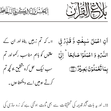
اَنِ اعۡمَلۡ سٰبِغٰتٍ وَّ قَدِّرۡ فِی
۱۱۔ کہ تم زرہیں بناؤ اور ان کے
السَّرۡدِ وَ اعۡمَلُوۡا صَالِحًا ؕ اِنِّیۡ
حلقوں کو باہم مناسب رکھو اور تم
بِمَا تَعۡمَلُوۡنَ بَصِیۡرٌ ﴿۱۱﴾
سب نیک عمل کرو بتحقیق جو کچھ تم
کرتے ہو میں اسے دیکھتا ہوں۔
11۔ اور یہ بات آثار قدیمہ کی تحقیقات سے بھی ثابت ہو گئی ہے کہ زرہ سازی کی