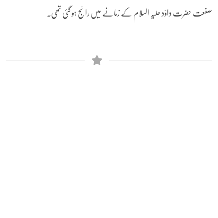
صنعت حضرت داؤد علیہ السلام کے زمانے میں رائج ہو گئی تھی۔