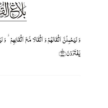
وَ لَیَحۡمِلُنَّ اَثۡقَالَہُمۡ وَ اَثۡقَالًا مَّعَ اَثۡقَالِہِمۡ ۫ وَ لَی
یَفۡتَرُوۡنَ﴿٪۱۳﴾