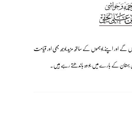
ھائیں گے اور اپنے بوجھوں کے ساتھ مزید بوجھ بھی اور قیامت
بہتان کے بارے میں جو وہ باندھتے رہے ہیں۔