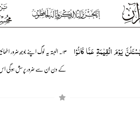
ُسۡـَٔلُنَّ یَوۡمَ الۡقِیٰمَۃِ عَمَّا کَانُوۡا
۱۳۔ البتہ یہ لوگ اپنے بوجھ ضرور اٹ
کے دن ان سے ضرور پرسش ہو گی اس 