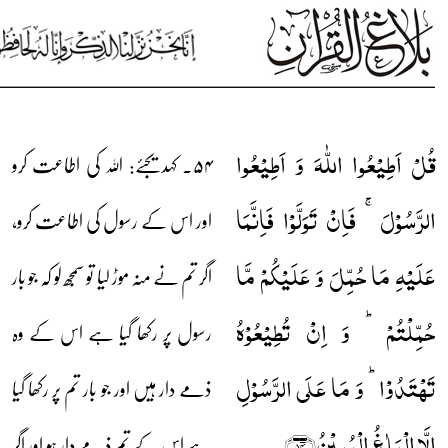
قُلۡ اَطِیۡعُوا اللّٰہَ وَ اَطِیۡعُوا
۵۴۔ کہدیجئے: اللہ کی اطاعت کرو
الرَّسُوۡلَ ۚ فَاِنۡ تَوَلَّوۡا فَاِنَّمَا
اور اس کے رسول کی اطاعت کرو،
عَلَیۡہِ مَا حُمِّلَ وَ عَلَیۡکُمۡ مَّا
اگر تم نے منہ موڑ لیا تو سمجھ لو کہ جو بار
حُمِّلۡتُمۡ ؕ وَ اِنۡ تُطِیۡعُوۡہُ
رسول پر رکھا گیا ہے اس کے وہ
تَہۡتَدُوۡا ؕ وَ مَا عَلَی الرَّسُوۡلِ
ذمے دار ہیں اور جو بار تم پر رکھا گیا
اِلَّا الۡبَلٰغُ الۡمُبِیۡنُ﴿۵۴﴾
ہے اس کے تم ذمے دار ہو اور اگر