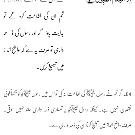
تم ان کی اطاعت کرو گے تو
ہدایت پاؤ گے اور رسول کی ذمے
داری تو صرف یہ ہے کہ واضح انداز
میں تبلیغ کریں۔
54۔ اگر تم نے رسول ﷺ کی اطاعت نہ کی تو اس میں رسول ﷺ کو قطعاً کوئی
نقصان نہیں ہے۔ کیونکہ رسول ﷺ پر تمہاری ذمہ داری عائد نہیں ہوتی۔
صرف واضح انداز میں تبلیغ کرنا ان کی ذمہ داری ہے۔