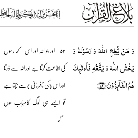
وَ مَنۡ یُّطِعِ اللّٰہَ وَ رَسُوۡلَہٗ وَ
۵۲۔ اور جو اللہ اور اس کے رسول
یَخۡشَ اللّٰہَ وَ یَتَّقۡہِ فَاُولٰٓئِکَ
کی اطاعت کرتا ہے اور اللہ سے ڈرتا
ہُمُ الۡفَآئِزُوۡنَ﴿۵۲﴾
اور اس (کی نافرمانی) سے بچتا ہے
تو ایسے ہی لوگ کامیاب ہوں
گے۔