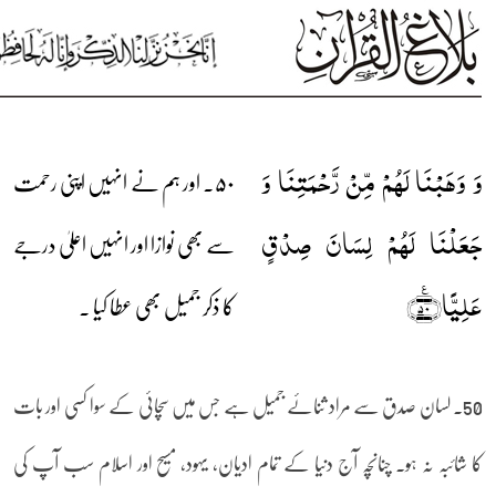
وَ وَہَبۡنَا لَہُمۡ مِّنۡ رَّحۡمَتِنَا وَ
۵۰۔ اور ہم نے انہیں اپنی رحمت
جَعَلۡنَا لَہُمۡ لِسَانَ صِدۡقٍ
سے بھی نوازا اور انہیں اعلیٰ درجے
عَلِیًّا﴿٪۵۰﴾
کا ذکر جمیل بھی عطا کیا ۔
50۔ لسان صدق سے مراد ثنائے جمیل ہے جس میں سچائی کے سوا کسی اور بات
کا شائبہ نہ ہو۔ چنانچہ آج دنیا کے تمام ادیان، یہود، مسیح اور اسلام سب آپ کی