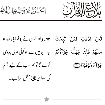
قَالَ اذۡہَبۡ فَمَنۡ تَبِعَکَ
۶۳۔ (اللہ تعالیٰ نے) فرمایا : دور ہو
مِنۡہُمۡ فَاِنَّ جَہَنَّمَ جَزَآؤُکُمۡ
جا! ان میں سے جو کوئی تیری پیروی
جَزَآءً مَّوۡفُوۡرًا﴿۶۳﴾
کرے گا تو تم سب کے لیے جہنم
کی سزا ہی یقینا مکمل سزا ہے۔