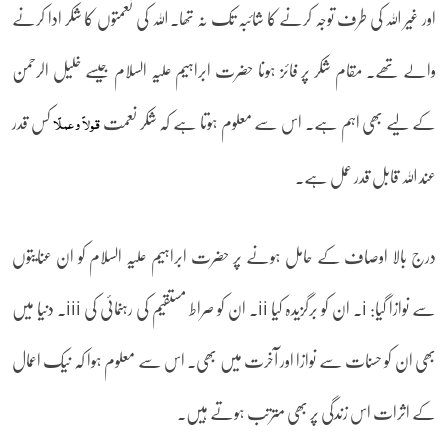
اور غیر اللہ کی طرف توجہ کرنے کا شائبہ تک نہ تھا۔ اللہ کی نعمتوں کا شکر ادا کرنے
والے تھے۔ مقام شکر پر فائز ہونا حضرت ابراہیم علیہ السلام جیسے خلیل الرحمن
کے لیے بھی اہم ہے۔ اس سے معلوم ہوتا ہے کہ شکر نعمت
کس قدر
قولاً و عملًا
عند اللہ قابل قدر عمل ہے۔
درج بالا اوصاف کے حامل ہونے پر حضرت ابراہیم علیہ السلام کو ان عنایتوں
سے نوازا گیا: i۔ ان کو برگزیدہ کیا ii۔ ان کو صراط مستقیم کی رہنمائی کی iii۔ دنیا میں
بھی ان کو حسنات سے نوازا اور آخرت میں بھی۔ اس سے معلوم ہوا کہ نیک اعمال
کے اثرات اس زندگی پر بھی مترتب ہوتے ہیں۔