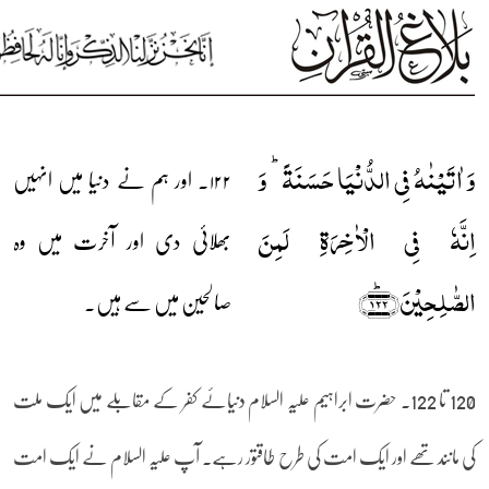
وَ اٰتَیۡنٰہُ فِی الدُّنۡیَا حَسَنَۃً ؕ وَ
۱۲۲۔ اور ہم نے دنیا میں انہیں
اِنَّہٗ فِی الۡاٰخِرَۃِ لَمِنَ
بھلائی دی اور آخرت میں وہ
الصّٰلِحِیۡنَ﴿۱۲۲﴾ؕ
صالحین میں سے ہیں۔
120 تا 122۔ حضرت ابراہیم علیہ السلام دنیائے کفر کے مقابلے میں ایک ملت
کی مانند تھے اور ایک امت کی طرح طاقتور رہے۔ آپ علیہ السلام نے ایک امت