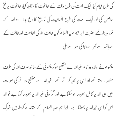
کی طرح قیام کیا، ایک امت کی طرح وقت کے طاغوت کا مقابلہ کیا، طاغوت پر فتح
حاصل کی اور ایک امت کی طرح انسانیت کی تاریخ کا رخ بدلا۔ وہ اللہ کے
فرمانبردار تھے حضرت ابراہیم علیہ السلام کو یہ طاقت اللہ کی اطاعت اور طاقت کے
سرچشمہ سے گہرے ربط کی وجہ سے ملی۔
یکسو ہونے والا: وہ تمام غیر اللہ سے منقطع ہو کر یکسوئی کے ساتھ صرف اللہ کی طرف
متوجہ رہتے تھے اور اسی پر تکیہ کرتے تھے۔ غیر اللہ سے منقطع ہونے کی صورت
میں ہی اللہ پر کامل بھروسا ہو سکتا ہے اور اگر کوئی غیر اللہ پر بھروسا کرتا ہے تو اللہ
اس کو اسی غیر اللہ پر چھوڑتا ہے۔ ابراہیم علیہ السلام کے عقائد اور کردار میں شرک