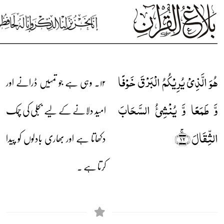
ہُوَ الَّذِیۡ یُرِیۡکُمُ الۡبَرۡقَ خَوۡفًا
۱۲۔ وہی ہے جو تمہیں ڈرانے اور
وَّ طَمَعًا وَّ یُنۡشِیٴُ السَّحَابَ
امید دلانے کے لیے بجلی کی چمک
الثِّقَالَ ﴿ۚ۱۲﴾
دکھاتا ہے اور بھاری بادلوں کو پیدا
کرتا ہے ۔