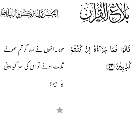
قَالُوۡا فَمَا جَزَآؤُہٗۤ اِنۡ کُنۡتُمۡ
۷۴۔ انہوں نے کہا: اگر تم جھوٹے
کٰذِبِیۡنَ﴿۷۴﴾
ثابت ہوئے تو اس کی سزا کیا ہونی
چاہیے؟