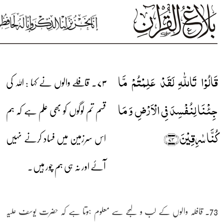
قَالُوۡا تَاللّٰہِ لَقَدۡ عَلِمۡتُمۡ مَّا
۷۳۔ قافلے والوں نے کہا : اللہ کی
جِئۡنَا لِنُفۡسِدَ فِی الۡاَرۡضِ وَ مَا
قسم تم لوگوں کو بھی علم ہے کہ ہم
کُنَّا سٰرِقِیۡنَ﴿۷۳﴾
اس سرزمین میں فساد کرنے نہیں
آئے اور نہ ہی ہم چور ہیں۔
73۔ قافلہ والوں کے لب و لہجے سے معلوم ہوتا ہے کہ حضرت یوسف علیہ