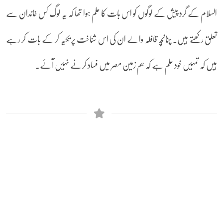
السلام کے گرد پیش کے لوگوں کو اس بات کا علم ہوا تھا کہ یہ لوگ کس خاندان سے
تعلق رکھتے ہیں۔ چنانچہ قافلہ والے ان کی اس شناخت پر تکیہ کر کے بات کر رہے
ہیں کہ تمہیں خود علم ہے کہ ہم زمین مصر میں فساد کرنے نہیں آئے۔