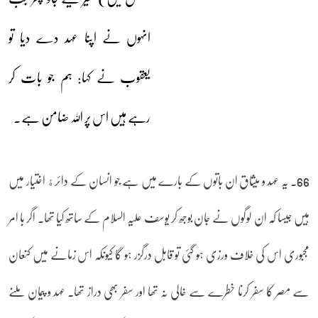
انہوں نے اپنا عہد دے دیا تو
یعقوب نے کہا: ہم جو بات کر
رہے ہیں اس پر اللہ ضامن ہے۔
66۔ یہ عہد و میثاق ان باتوں کے بارے میں ہے جو انسان کے دائرﮤ اختیار میں
ہیں جیسا کہ ان لوگوں نے جان بوجھ کر یوسف علیہ السلام کے ساتھ کیا تھا۔ اگر با امر
مجبوری اس کی خلاف ورزی ہو گئی تو قابل درگزر ہو گا کیونکہ اس زمانے میں کنعان
سے مصر کا سفر کرنا خطرے سے خالی نہ تھا اور سفر بھی دراز تھا۔ عہد و پیمان ملنے