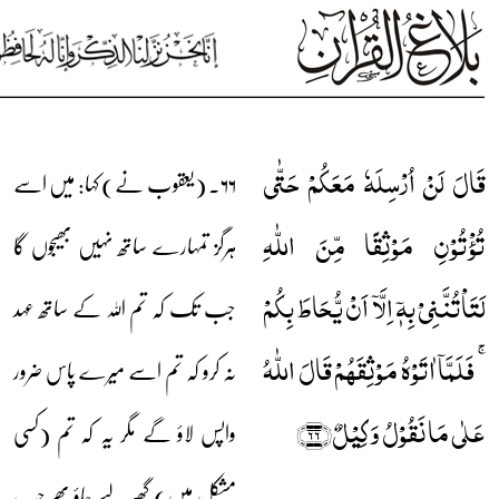
قَالَ لَنۡ اُرۡسِلَہٗ مَعَکُمۡ حَتّٰی
۶۶۔ (یعقوب نے) کہا: میں اسے
تُؤۡتُوۡنِ مَوۡثِقًا مِّنَ اللّٰہِ
ہرگز تمہارے ساتھ نہیں بھیجوں گا
لَتَاۡتُنَّنِیۡ بِہٖۤ اِلَّاۤ اَنۡ یُّحَاطَ بِکُمۡ
جب تک کہ تم اللہ کے ساتھ عہد
ۚ فَلَمَّاۤ اٰتَوۡہُ مَوۡثِقَہُمۡ قَالَ اللّٰہُ
نہ کرو کہ تم اسے میرے پاس ضرور
عَلٰی مَا نَقُوۡلُ وَکِیۡلٌ﴿۶۶﴾
واپس لاؤ گے مگر یہ کہ تم (کسی
مشکل میں) گھیر لیے جاؤ پھر جب