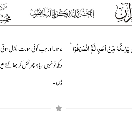
ۡ یَرٰىکُمۡ مِّنۡ اَحَدٍ ثُمَّ انۡصَرَفُوۡا ؕ
۱۲۷۔اور جب کوئی سورت نازل ہوتی
دیکھ تو نہیں رہا؟ پھر نکل کر بھاگتے ہی
ہیں۔