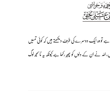
 ہے تو وہ ایک دوسرے کی طرف دیکھتے ہیں کہ کوئی تمہیں
ں، اللہ نے ان کے دلوں کو پھیر رکھا ہے کیونکہ یہ ناسمجھ لوگ