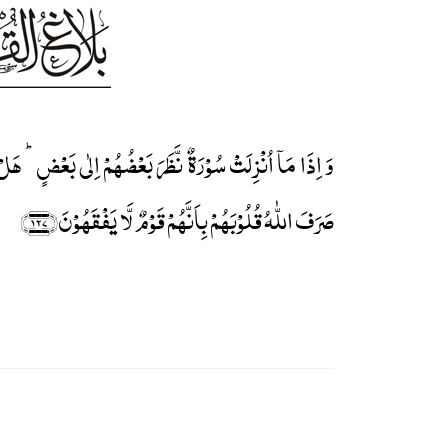
وَ اِذَا مَاۤ اُنۡزِلَتۡ سُوۡرَۃٌ نَّظَرَ بَعۡضُہُمۡ اِلٰی بَعۡضٍ ؕ ہَل
صَرَفَ اللّٰہُ قُلُوۡبَہُمۡ بِاَنَّہُمۡ قَوۡمٌ لَّا یَفۡقَہُوۡنَ﴿۱۲۷﴾