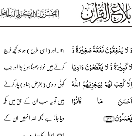
وَ لَا یُنۡفِقُوۡنَ نَفَقَۃً صَغِیۡرَۃً وَّ
۱۲۱۔اور (اسی طرح) وہ جو کچھ خرچ
لَا کَبِیۡرَۃً وَّ لَا یَقۡطَعُوۡنَ وَادِیًا
کرتے ہیں خواہ چھوٹا ہو یا بڑا اور جب
اِلَّا کُتِبَ لَہُمۡ لِیَجۡزِیَہُمُ اللّٰہُ
کوئی وادی (بغرض جہاد) پار کرتے
اَحۡسَنَ مَا کَانُوۡا
ہیں تو یہ سب ان کے حق میں لکھ
یَعۡمَلُوۡنَ﴿۱۲۱﴾
دیا جاتا ہے تاکہ اللہ انہیں ان کے
اچھے اعمال کا صلہ دے۔