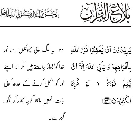
یُرِیۡدُوۡنَ اَنۡ یُّطۡفِـُٔوۡا نُوۡرَ اللّٰہِ
۳۲۔ یہ لوگ اپنی پھونکوں سے نور
بِاَفۡوَاہِہِمۡ وَ یَاۡبَی اللّٰہُ اِلَّاۤ اَنۡ
خدا کو بجھانا چاہتے ہیں مگر اللہ اپنے
یُّتِمَّ نُوۡرَہٗ وَ لَوۡ کَرِہَ
نور کو مکمل کرنے کے علاوہ کوئی
الۡکٰفِرُوۡنَ﴿۳۲﴾
بات نہیں مانتا اگرچہ کفار کو ناگوار
گزرے۔