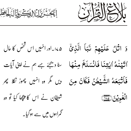
وَ اتۡلُ عَلَیۡہِمۡ نَبَاَ الَّذِیۡۤ
۱۷۵۔اور انہیں اس شخص کا حال
اٰتَیۡنٰہُ اٰیٰتِنَا فَانۡسَلَخَ مِنۡہَا
سنا دیجئے جسے ہم نے اپنی آیات
فَاَتۡبَعَہُ الشَّیۡطٰنُ فَکَانَ مِنَ
دیں مگر وہ انہیں چھوڑ نکلا پھر
الۡغٰوِیۡنَ﴿۱۷۵﴾
شیطان نے اس کا پیچھا کیا تو وہ
گمراہوں میں سے ہو گیا۔