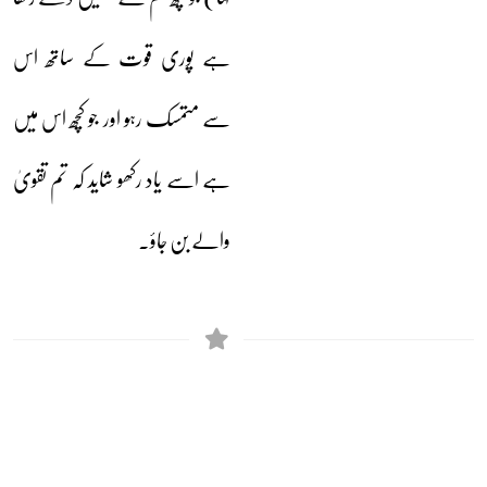
ہے پوری قوت کے ساتھ اس
سے متمسک رہو اور جو کچھ اس میں
ہے اسے یاد رکھو شاید کہ تم تقویٰ
والے بن جاؤ۔