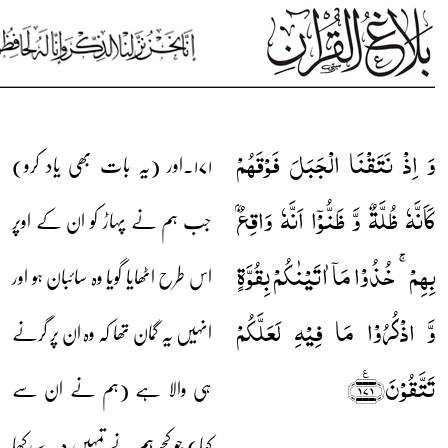
وَ اِذۡ نَتَقۡنَا الۡجَبَلَ فَوۡقَہُمۡ
۱۷۱۔اور (یہ بات بھی یاد کرو)
کَاَنَّہٗ ظُلَّۃٌ وَّ ظَنُّوۡۤا اَنَّہٗ وَاقِعٌۢ
جب ہم نے پہاڑ کو ان کے اوپر
بِہِمۡ ۚ خُذُوۡا مَاۤ اٰتَیۡنٰکُمۡ بِقُوَّۃٍ
اس طرح اٹھایا گویا وہ سائبان ہو اور
وَّ اذۡکُرُوۡا مَا فِیۡہِ لَعَلَّکُمۡ
انہیں یہ گمان تھا کہ وہ ان پر گرنے
تَتَّقُوۡنَ﴿۱۷۱﴾٪
ہی والا ہے (ہم نے ان سے
کہا) جو کچھ ہم نے تمہیں دے رکھا