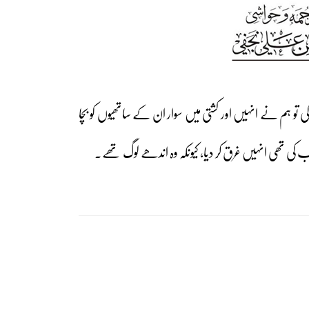
ی تو ہم نے انہیں اور کشتی میں سوار ان کے ساتھیوں کو بچا
ب کی تھی انہیں غرق کر دیا، کیونکہ وہ اندھے لوگ تھے۔