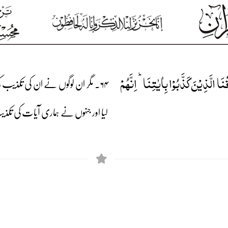
َا الَّذِیۡنَ کَذَّبُوۡا بِاٰیٰتِنَا ؕ اِنَّہُمۡ
۶۴۔ مگر ان لوگوں نے ان کی تکذیب ک
لیا اور جنہوں نے ہماری آیات کی تکذی