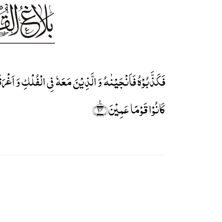
فَکَذَّبُوۡہُ فَاَنۡجَیۡنٰہُ وَ الَّذِیۡنَ مَعَہٗ فِی الۡفُلۡکِ وَ اَغۡرَقۡن
کَانُوۡا قَوۡمًا عَمِیۡنَ﴿٪۶۴﴾