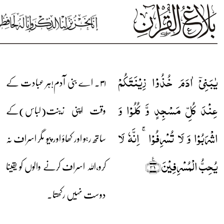
یٰبَنِیۡۤ اٰدَمَ خُذُوۡا زِیۡنَتَکُمۡ
۳۱۔ اے بنی آدم!ہر عبادت کے
عِنۡدَ کُلِّ مَسۡجِدٍ وَّ کُلُوۡا وَ
وقت اپنی زینت(لباس)کے
اشۡرَبُوۡا وَ لَا تُسۡرِفُوۡا ۚ اِنَّہٗ لَا
ساتھ رہو اور کھاؤ اور پیو مگر اسراف نہ
یُحِبُّ الۡمُسۡرِفِیۡنَ﴿٪۳۱﴾
کرو،اللہ اسراف کرنے والوں کو یقینا
دوست نہیں رکھتا۔