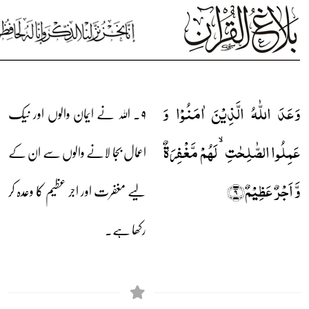
وَعَدَ اللّٰہُ الَّذِیۡنَ اٰمَنُوۡا وَ
۹۔ اللہ نے ایمان والوں اور نیک
عَمِلُوا الصّٰلِحٰتِ ۙ لَہُمۡ مَّغۡفِرَۃٌ
اعمال بجا لانے والوں سے ان کے
وَّ اَجۡرٌ عَظِیۡمٌ﴿۹﴾
لیے مغفرت اور اجر عظیم کا وعدہ کر
رکھا ہے۔