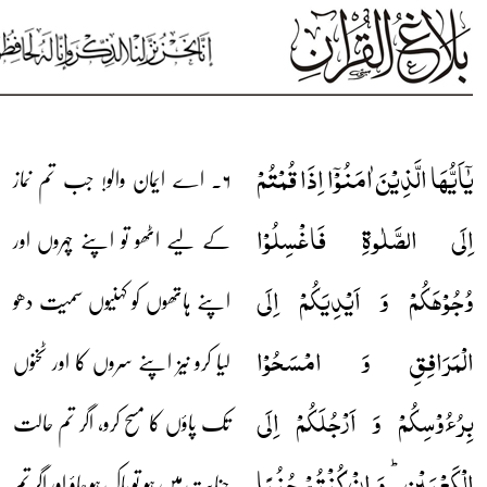
یٰۤاَیُّہَا الَّذِیۡنَ اٰمَنُوۡۤا اِذَا قُمۡتُمۡ
۶۔ اے ایمان والو! جب تم نماز
اِلَی الصَّلٰوۃِ فَاغۡسِلُوۡا
کے لیے اٹھو تو اپنے چہروں اور
وُجُوۡہَکُمۡ وَ اَیۡدِیَکُمۡ اِلَی
اپنے ہاتھوں کو کہنیوں سمیت دھو
الۡمَرَافِقِ وَ امۡسَحُوۡا
لیا کرو نیز اپنے سروں کا اور ٹخنوں
بِرُءُوۡسِکُمۡ وَ اَرۡجُلَکُمۡ اِلَی
تک پاؤں کا مسح کرو، اگر تم حالت
الۡکَعۡبَیۡنِ ؕ وَ اِنۡ کُنۡتُمۡ جُنُبًا
جنابت میں ہو تو پاک ہو جاؤ اور اگر تم