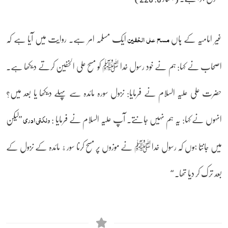
غیر امامیہ کے ہاں
ایک مسلمہ امر ہے۔ روایت میں آیا ہے کہ
مسح علی الخفین
اصحاب نے کہا: ہم نے خود رسول خدا ﷺ کو مسح علی الخفین کرتے دیکھا ہے۔
حضرت علی علیہ السلام نے فرمایا: نزول سورہ مائدہ سے پہلے دیکھا یا بعد میں؟
انہوں نے کہا: یہ ہم نہیں جانتے۔ آپ علیہ السلام نے فرمایا :
”لیکن
ولکنی ادری
میں جانتا ہوں کہ رسول خدا ﷺ نے موزوں پر مسح کرنا سورﮤ مائدہ کے نزول کے
بعد ترک کر دیا تھا۔ “