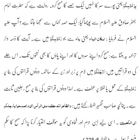
یعنی پورے سر کا نہیں ایک حصے کا مسح کرو۔ روایت ہے کہ حضرت امام
بِرُءُوۡسِکُمۡ
جعفر صادق علیہ السلام سے پوچھا گیا: ایک حصہ کہاں سے سمجھا جاتا ہے؟ آپ علیہ
السلام نے فرمایا :
یعنی
سے جو
میں ہے۔ آیت کا ذمہ دار
لمکان الباء
باء
رُءُوۡسِکُمۡ
ترجمہ یہ بنتا ہے:مسح کرو اپنے سروں کا اور اپنے پاؤں کا بھی ٹخنوں تک۔ اس جملے
کی دو قرائتیں ہیں:
میں لام پر زبر اور زیر کے ساتھ۔ دونوں قرائتوں کی بنا پر
اَرۡجُلَکُمۡ
کے محل یا لفظ پر عطف ہے۔ لہٰذا دونوں قرائتوں کی بنا پر مسح رجلین ثابت
رُءُوۡسِکُمۡ
ہے۔ چنانچہ صاحب تفسیر المنار کہتے ہیں:
و الظاھر انہ عطف علی الرأس ای و امسحوا بارجلکم
۔ اسی لیے ابن حزم اور طحاوی کو یہ مؤقف اختیار کرنا پڑا کہ مسح کا حکم
الی الکعبین
منسوخ ہوا ہے۔ (المنار 6: 228)