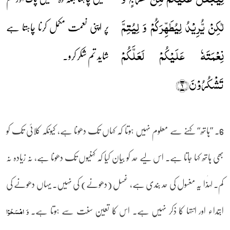
لٰکِنۡ یُّرِیۡدُ لِیُطَہِّرَکُمۡ وَ لِیُتِمَّ
پر اپنی نعمت مکمل کرنا چاہتا ہے
نِعۡمَتَہٗ عَلَیۡکُمۡ لَعَلَّکُمۡ
شاید تم شکر کرو۔
تَشۡکُرُوۡنَ﴿۶﴾
6۔ ”ہاتھ“ کہنے سے معلوم نہیں ہوتا کہ کہاں تک دھونا ہے، کیونکہ کلائی تک کو
بھی ہاتھ کہا جاتا ہے۔ اس لیے حد کو بیان کیا کہ کہنیوں تک دھونا ہے، نہ زیادہ نہ
کم۔ لہٰذا یہ مغسول کی حد بندی ہے، غسل (دھونے) کی نہیں۔ یہاں دھونے کی
ابتداء اور انتہا کا ذکر نہیں ہے۔ اس کا تعین سنت سے ہوتا ہے۔
وَ امۡسَحُوۡا