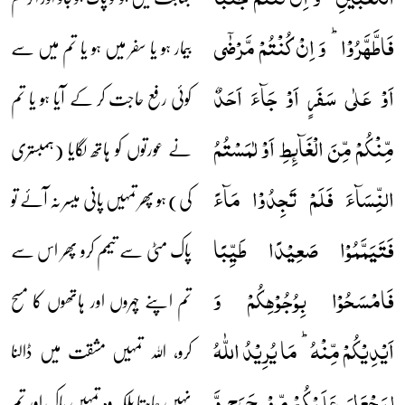
فَاطَّہَّرُوۡا ؕ وَ اِنۡ کُنۡتُمۡ مَّرۡضٰۤی
بیمار ہو یا سفر میں ہو یا تم میں سے
اَوۡ عَلٰی سَفَرٍ اَوۡ جَآءَ اَحَدٌ
کوئی رفع حاجت کر کے آیا ہو یا تم
مِّنۡکُمۡ مِّنَ الۡغَآئِطِ اَوۡ لٰمَسۡتُمُ
نے عورتوں کو ہاتھ لگایا (ہمبستری
النِّسَآءَ فَلَمۡ تَجِدُوۡا مَآءً
کی) ہو پھر تمہیں پانی میسر نہ آئے تو
فَتَیَمَّمُوۡا صَعِیۡدًا طَیِّبًا
پاک مٹی سے تیمم کرو پھر اس سے
فَامۡسَحُوۡا بِوُجُوۡہِکُمۡ وَ
تم اپنے چہروں اور ہاتھوں کا مسح
اَیۡدِیۡکُمۡ مِّنۡہُ ؕ مَا یُرِیۡدُ اللّٰہُ
کرو، اللہ تمہیں مشقت میں ڈالنا
لِیَجۡعَلَ عَلَیۡکُمۡ مِّنۡ حَرَجٍ وَّ
نہیں چاہتا بلکہ وہ تمہیں پاک اور تم