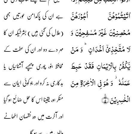
اٰتَیۡتُمُوۡہُنَّ اُجُوۡرَہُنَّ
ہے ان کی پاکدامن عورتیں بھی
مُحۡصِنِیۡنَ غَیۡرَ مُسٰفِحِیۡنَ وَ
(حلال کی گئی ہیں) بشرطیکہ ان کا
لَا مُتَّخِذِیۡۤ اَخۡدَانٍ ؕ وَ مَنۡ
مہر دے دو اور ان کی عفت کے
یَّکۡفُرۡ بِالۡاِیۡمَانِ فَقَدۡ حَبِطَ
محافظ بنو، چوری چھپے آشنائیاں یا
عَمَلُہٗ ۫ وَ ہُوَ فِی الۡاٰخِرَۃِ مِنَ
بدکاری نہ کرو اور جو کوئی ایمان سے
الۡخٰسِرِیۡنَ ٪﴿۵﴾
منکر ہو، یقینا اس کا عمل ضائع ہو گیا
اور آخرت میں وہ نقصان اٹھانے
والوں میں سے ہو گا۔