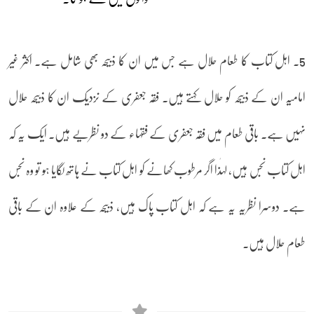
5۔ اہل کتاب کا طعام حلال ہے جس میں ان کا ذبیحہ بھی شامل ہے۔ اکثر غیر
امامیہ ان کے ذبیحہ کو حلال کہتے ہیں۔ فقہ جعفری کے نزدیک ان کا ذبیحہ حلال
نہیں ہے۔ باقی طعام میں فقہ جعفری کے فقہاء کے دو نظریے ہیں۔ ایک یہ کہ
اہل کتاب نجس ہیں، لہٰذا اگر مرطوب کھانے کو اہل کتاب نے ہاتھ لگایا ہو تو وہ نجس
ہے۔ دوسرا نظریہ یہ ہے کہ اہل کتاب پاک ہیں، ذبیحہ کے علاوہ ان کے باقی
طعام حلال ہیں۔