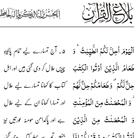
اَلۡیَوۡمَ اُحِلَّ لَکُمُ الطَّیِّبٰتُ ؕ وَ
۵۔ آج تمہارے لیے تمام پاکیزہ
طَعَامُ الَّذِیۡنَ اُوۡتُوا الۡکِتٰبَ
چیزیں حلال کر دی گئی ہیں اور اہل
حِلٌّ لَّکُمۡ ۪ وَ طَعَامُکُمۡ حِلٌّ لَّہُمۡ
کتاب کا کھانا تمہارے لیے حلال
۫ وَ الۡمُحۡصَنٰتُ مِنَ الۡمُؤۡمِنٰتِ
اور تمہارا کھانا ان کے لیے حلال
وَ الۡمُحۡصَنٰتُ مِنَ الَّذِیۡنَ
ہے اور پاکدامن مومنہ عورتیں نیز
اُوۡتُوا الۡکِتٰبَ مِنۡ قَبۡلِکُمۡ اِذَاۤ
جنہیں تم سے پہلے کتاب دی گئی