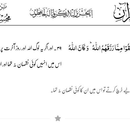
ُوۡا مِمَّا رَزَقَہُمُ اللّٰہُ ؕ وَ کَانَ اللّٰہُ
۳۹۔ اور اگر یہ لوگ اللہ اور روز آخرت
اس میں انہیں کوئی نقصان نہ تھا اور ال