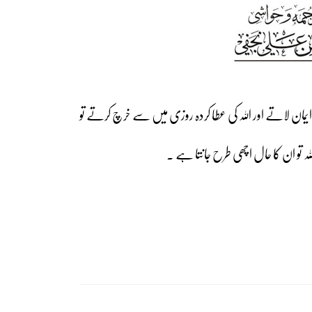
 پر ایمان لاتے اور اللہ کی عطا کردہ روزی میں سے خرچ کرتے تو
لہ تو ان کا حال اچھی طرح جانتا ہے ۔