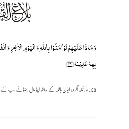
وَ مَاذَا عَلَیۡہِمۡ لَوۡ اٰمَنُوۡا بِاللّٰہِ وَ الۡیَوۡمِ الۡاٰخِرِ وَ اَنۡفَق
بِہِمۡ عَلِیۡمًا﴿۳۹﴾
39۔حالانکہ اگر وہ ایمان باللہ کے ساتھ اپنا مال رضائے رب کے لیے خرچ کرتے تو اس میں ان کا کوئی نقصان نہ تھا۔