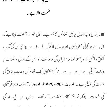
حکمت والا ہے۔
18۔ یہاں توحید و عدل پر تین شہادتوں کا ذکر ہے۔ اوّل خود اللہ شہادت دیتا ہے کہ
اس کے سوا کوئی معبود نہیں اور وہ عدل قائم کرنے والا ہے۔ چنانچہ اس کی کتابِ
آفاق و انفس کا ہر صفحہ اور ہر سطر اس کی وحدانیت اور اس کے عدل و انصاف پر
دلالت کرتی ہے اور ذرے سے لے کر کہکشاؤں تک نظام کی وحدت، خالق کی
وحدت کی دلیل ہے۔
۔ دوم فرشتوں
یا من دل علی ذاتہ بذاتہ آفتاب آمد دلیلِ آفتاب
کی شہادت۔ چونکہ فرشتے نظام کائنات کے کارندے ہیں اس لیے اللہ کی