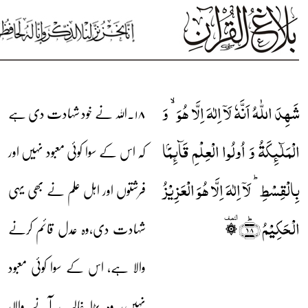
شَہِدَ اللّٰہُ اَنَّہٗ لَاۤ اِلٰہَ اِلَّا ہُوَ ۙ وَ
۱۸۔اللہ نے خود شہادت دی ہے
الۡمَلٰٓئِکَۃُ وَ اُولُوا الۡعِلۡمِ قَآئِمًۢا
کہ اس کے سوا کوئی معبود نہیں اور
بِالۡقِسۡطِ ؕ لَاۤ اِلٰہَ اِلَّا ہُوَ الۡعَزِیۡزُ
فرشتوں اور اہل علم نے بھی یہی
الۡحَکِیۡمُ ﴿ؕ۱۸﴾ ۞ؒ
شہادت دی،وہ عدل قائم کرنے
والا ہے، اس کے سوا کوئی معبود
نہیں، وہ بڑا غالب آنے والا،