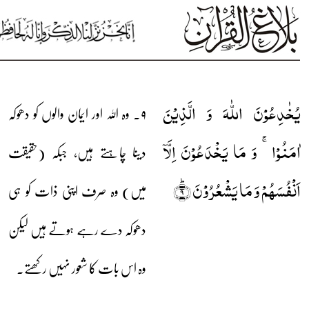
یُخٰدِعُوۡنَ اللّٰہَ وَ الَّذِیۡنَ
۹۔ وہ اللہ اور ایمان والوں کو دھوکہ
اٰمَنُوۡا ۚ وَ مَا یَخۡدَعُوۡنَ اِلَّاۤ
دینا چاہتے ہیں، جبکہ (حقیقت
اَنۡفُسَہُمۡ وَ مَا یَشۡعُرُوۡنَ ؕ﴿۹﴾
میں) وہ صرف اپنی ذات کو ہی
دھوکہ دے رہے ہوتے ہیں لیکن
وہ اس بات کا شعور نہیں رکھتے۔