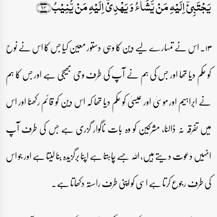
یَجۡتَبِیۡۤ اِلَیۡہِ مَنۡ یَّشَآءُ وَ یَہۡدِیۡۤ اِلَیۡہِ مَنۡ یُّنِیۡبُ﴿۱۳﴾
۱۳۔ اس نے تمہارے لیے دین کا وہی دستور معین کیا جس کا اس نے نوح
کو حکم دیا تھا اور جس کی ہم نے آپ کی طرف وحی بھیجی ہے اور جس کا ہم
نے ابراہیم اور موسیٰ اور عیسیٰ کو حکم دیا تھا کہ اس دین کو قائم رکھنا اور اس
میں تفرقہ نہ ڈالنا، مشرکین کو وہ بات ناگوار گزری ہے جس کی طرف آپ
انہیں دعوت دیتے ہیں، اللہ جسے چاہتا ہے اپنا برگزیدہ بنا لیتا ہے اور جو اس
کی طرف رجوع کرتا ہے اسی کو اپنی طرف راستہ دکھاتا ہے۔