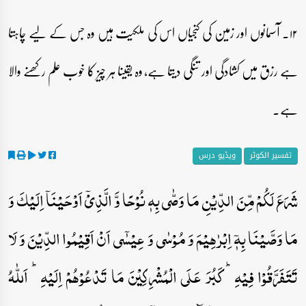
۱۲۔ آسمانوں اور زمین کی کنجیاں اس کی ملکیت ہیں وہ جس کے لیے چاہتا
ہے رزق میں کشادگی اور تنگی دیتا ہے، وہ یقینا ہر چیز کا خوب علم رکھنے والا
ہے۔
تفسیر الکوثر
ویڈیو درس
شَرَعَ لَکُمۡ مِّنَ الدِّیۡنِ مَا وَصّٰی بِہٖ نُوۡحًا وَّ الَّذِیۡۤ اَوۡحَیۡنَاۤ اِلَیۡکَ وَ
مَا وَصَّیۡنَا بِہٖۤ اِبۡرٰہِیۡمَ وَ مُوۡسٰی وَ عِیۡسٰۤی اَنۡ اَقِیۡمُوا الدِّیۡنَ وَ لَا
تَتَفَرَّقُوۡا فِیۡہِ ؕ کَبُرَ عَلَی الۡمُشۡرِکِیۡنَ مَا تَدۡعُوۡہُمۡ اِلَیۡہِ ؕ اَللّٰہُ