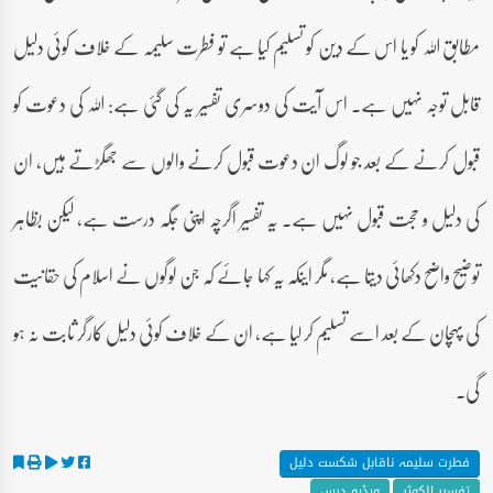
مطابق اللہ کو یا اس کے دین کو تسلیم کیا ہے تو فطرت سلیمہ کے خلاف کوئی دلیل
قابل توجہ نہیں ہے۔ اس آیت کی دوسری تفسیر یہ کی گئی ہے: اللہ کی دعوت کو
قبول کرنے کے بعد جو لوگ ان دعوت قبول کرنے والوں سے جھگڑتے ہیں، ان
کی دلیل و حجت قبول نہیں ہے۔ یہ تفسیر اگرچہ اپنی جگہ درست ہے، لیکن بظاہر
توضیح واضح دکھائی دیتا ہے، مگر اینکہ یہ کہا جائے کہ جن لوگوں نے اسلام کی حقانیت
کی پہچان کے بعد اسے تسلیم کر لیا ہے، ان کے خلاف کوئی دلیل کارگر ثابت نہ ہو
گی۔
فطرت سلیمہ ناقابل شکست دلیل
تفسیر الکوثر
ویڈیو درس