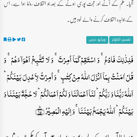
آگیا۔ علم کے آنے اور حجت پوری ہونے کے بعد جو اختلاف رونما ہوا ہے، اس
کے جوابدہ اختلاف کرنے والے خود ہیں۔
تفسیر الکوثر
ویڈیو درس
فَلِذٰلِکَ فَادۡعُ ۚ وَ اسۡتَقِمۡ کَمَاۤ اُمِرۡتَ ۚ وَ لَا تَتَّبِعۡ اَہۡوَآءَہُمۡ ۚ وَ
قُلۡ اٰمَنۡتُ بِمَاۤ اَنۡزَلَ اللّٰہُ مِنۡ کِتٰبٍ ۚ وَ اُمِرۡتُ لِاَعۡدِلَ بَیۡنَکُمۡ ؕ
اَللّٰہُ رَبُّنَا وَ رَبُّکُمۡ ؕ لَنَاۤ اَعۡمَالُنَا وَ لَکُمۡ اَعۡمَالُکُمۡ ؕ لَا حُجَّۃَ بَیۡنَنَا وَ
بَیۡنَکُمۡ ؕ اَللّٰہُ یَجۡمَعُ بَیۡنَنَا ۚ وَ اِلَیۡہِ الۡمَصِیۡرُ ﴿ؕ۱۵﴾
۱۵۔ لہٰذا آپ اس کے لیے دعوت دیں اور جیسے آپ کو حکم ملا ہے ثابت