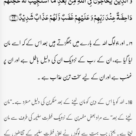
وَ الَّذِیۡنَ یُحَآجُّوۡنَ فِی اللّٰہِ مِنۡۢ بَعۡدِ مَا اسۡتُجِیۡبَ لَہٗ حُجَّتُہُمۡ
دَاحِضَۃٌ عِنۡدَ رَبِّہِمۡ وَ عَلَیۡہِمۡ غَضَبٌ وَّ لَہُمۡ عَذَابٌ شَدِیۡدٌ﴿۱۶﴾
۱۶۔ اور جو لوگ اللہ کے بارے میں جھگڑتے ہیں بعد اس کے کہ اسے مان
لیا گیا ہے، ان کے رب کے نزدیک ان کی دلیل باطل ہے اور ان پر
غضب ہے اور ان کے لیے سخت ترین عذاب ہے ۔
16۔ اللہ کو یا اس کے دین کو مان لینے کے بعد منکرین کی دلیل مسترد ہے۔”مان
لینے کے بعد“ سے مراد بعض مفسرین کے نزدیک فطرت سلیمہ کی طرف سے مان
لینا ہے۔ یعنی جب بہت سے لوگوں نے اپنی فطرت سلیمہ کے تقاضوں کے