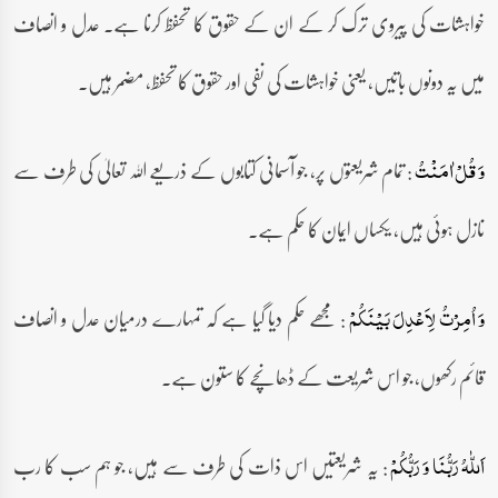
خواہشات کی پیروی ترک کر کے ان کے حقوق کا تحفظ کرنا ہے۔ عدل و انصاف
میں یہ دونوں باتیں، یعنی خواہشات کی نفی اور حقوق کا تحفظ، مضمر ہیں۔
: تمام شریعتوں پر، جو آسمانی کتابوں کے ذریعے اللہ تعالیٰ کی طرف سے
وَ قُلۡ اٰمَنۡتُ
نازل ہوئی ہیں، یکساں ایمان کا حکم ہے۔
: مجھے حکم دیا گیا ہے کہ تمہارے درمیان عدل و انصاف
وَ اُمِرۡتُ لِاَعۡدِلَ بَیۡنَکُمۡ
قائم رکھوں، جو اس شریعت کے ڈھانچے کا ستون ہے۔
: یہ شریعتیں اس ذات کی طرف سے ہیں، جو ہم سب کا رب
اَللّٰہُ رَبُّنَا وَ رَبُّکُمۡ