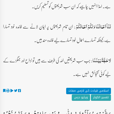
ہے۔ لہٰذا انہیں چاہیے کہ ان سب شریعتوں کو تسلیم کریں۔
: ان تمام شریعتوں پر ایمان لانے سے فائدہ خود تمہارا
لَنَاۤ اَعۡمَالُنَا وَ لَکُمۡ اَعۡمَالُکُمۡ
ہے، کیونکہ تمہارے اعمال خود تمہارے لیے فائدہ مند ہیں۔
: جب سب شریعتیں اللہ کی طرف سے ہیں تو نزاع اور جھگڑے کے
لَا حُجَّۃَ بَیۡنَنَا
لیے کوئی گنجائش نہیں ہے۔
اسلامی قیادت کی لازمی صفات
تفسیر الکوثر
ویڈیو درس