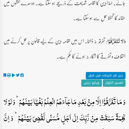
جائے۔ لہٰذا دین کا اقامہ شریعت کے ذریعے ہو سکتا ہے۔ دوسرے لفظوں میں
عقائد کا تحفظ عمل سے ہو سکتا ہے۔
: تفرقہ نہ ڈالنا۔ اس میں اقامہ دین کے لیے قانون پر عمل کرنے میں
وَ لَا تَتَفَرَّقُوۡا
اختلاف و تفرقے کا شکار نہ ہونے کا حکم ہے۔
دین اور شریعت میں فرق
تفسیر الکوثر
ویڈیو درس
وَ مَا تَفَرَّقُوۡۤا اِلَّا مِنۡۢ بَعۡدِ مَا جَآءَہُمُ الۡعِلۡمُ بَغۡیًۢا بَیۡنَہُمۡ ؕ وَ لَوۡ لَا
کَلِمَۃٌ سَبَقَتۡ مِنۡ رَّبِّکَ اِلٰۤی اَجَلٍ مُّسَمًّی لَّقُضِیَ بَیۡنَہُمۡ ؕ وَ اِنَّ