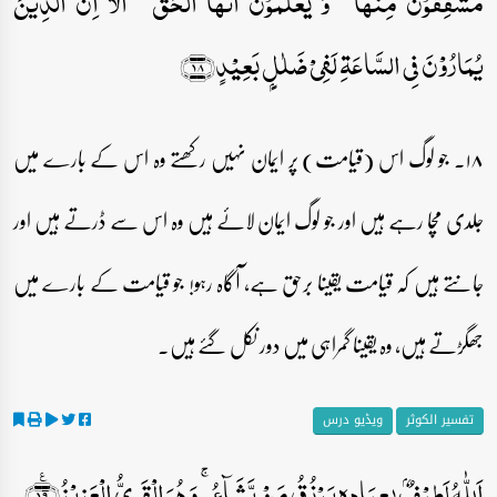
مُشۡفِقُوۡنَ مِنۡہَا ۙ وَ یَعۡلَمُوۡنَ اَنَّہَا الۡحَقُّ ؕ اَلَاۤ اِنَّ الَّذِیۡنَ
یُمَارُوۡنَ فِی السَّاعَۃِ لَفِیۡ ضَلٰلٍۭ بَعِیۡدٍ﴿۱۸﴾
۱۸۔ جو لوگ اس (قیامت) پر ایمان نہیں رکھتے وہ اس کے بارے میں
جلدی مچا رہے ہیں اور جو لوگ ایمان لائے ہیں وہ اس سے ڈرتے ہیں اور
جانتے ہیں کہ قیامت یقینا برحق ہے، آگاہ رہو! جو قیامت کے بارے میں
جھگڑتے ہیں، وہ یقینا گمراہی میں دور نکل گئے ہیں۔
تفسیر الکوثر
ویڈیو درس
اَللّٰہُ لَطِیۡفٌۢ بِعِبَادِہٖ یَرۡزُقُ مَنۡ یَّشَآءُ ۚ وَ ہُوَ الۡقَوِیُّ الۡعَزِیۡزُ﴿٪۱۹﴾