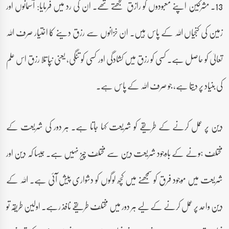
13۔ مشرکین اپنے معبودوں کو رازق سمجھتے تھے۔ ان کی رد میں فرمایا: آسمانوں اور
زمین کی کنجیاں اللہ کے پاس ہیں۔ ان خزانوں سے رزق دینے کا اختیار صرف اللہ
تعالیٰ کو حاصل ہے۔ کسی کو رزق میں کشادگی اور کسی کو تنگی، یعنی نپا تلا رزق اس علم
کی بنیاد پر دیتا ہے، جو صرف اللہ کے پاس ہے۔
دین پر عمل کرنے کے طریقے کو شریعت کہا جاتا ہے۔ ہر دور کی شریعت کے
مختلف ہونے کے باوجود شریعت دین سے مختلف چیز نہیں ہے۔ جیسا کہ دین اور
شریعت میں موجود فرق کو سمجھنے میں کچھ لوگوں کو دشواری پیش آئی ہے۔ اللہ کے
دین واحد پر عمل کرنے کے لیے ہر دور میں مختلف طریقے نافذ رہے۔ اولین طریقہ تو