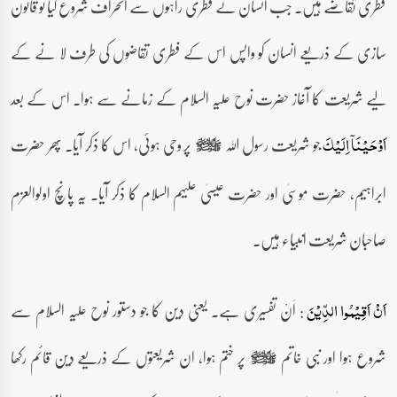
فطری تقاضے ہیں۔ جب انسان نے فطری راہوں سے انحراف شروع کیا تو قانون
سازی کے ذریعے انسان کو واپس اس کے فطری تقاضوں کی طرف لا نے کے
لیے شریعت کا آغاز حضرت نوح علیہ السلام کے زمانے سے ہوا۔ اس کے بعد
جو شریعت رسول اللہ
پر وحی ہوئی، اس کا ذکر آیا۔ پھر حضرت
اَوۡحَیۡنَاۤ اِلَیۡکَ
صلى‌الله‌عليه‌وآله‌وسلم
ابراہیم، حضرت موسیٰ اور حضرت عیسیٰ علیہم السلام کا ذکر آیا۔ یہ پانچ اولوالعزم
صاحبان شریعت انبیاء ہیں۔
: اَنْ تفسیری ہے۔ یعنی دین کا جو دستور نوح علیہ السلام سے
اَنۡ اَقِیۡمُوا الدِّیۡنَ
شروع ہوا اور نبی خاتم
پر ختم ہوا، ان شریعتوں کے ذریعے دین قائم رکھا
صلى‌الله‌عليه‌وآله‌وسلم