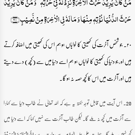
مَنۡ کَانَ یُرِیۡدُ حَرۡثَ الۡاٰخِرَۃِ نَزِدۡ لَہٗ فِیۡ حَرۡثِہٖ ۚ وَ مَنۡ کَانَ یُرِیۡدُ
حَرۡثَ الدُّنۡیَا نُؤۡتِہٖ مِنۡہَا وَ مَا لَہٗ فِی الۡاٰخِرَۃِ مِنۡ نَّصِیۡبٍ﴿۲۰﴾
۲۰۔ جو شخص آخرت کی کھیتی کا خواہاں ہو ہم اس کی کھیتی میں اضافہ کرتے
ہیں اور جو دنیا کی کھیتی کا خواہاں ہو ہم اسے دنیا میں سے (کچھ) دے دیتے
ہیں اور آخرت میں اس کا کچھ حصہ نہ ہو گا۔
20۔ اس آیت میں قابل توجہ نکتہ یہ ہے کہ اللہ تعالیٰ نے طالب دنیا سے کہا:ا
سے آخرت میں کچھ نہ ملے گا۔ لیکن طالب آخرت سے نہیں کہا کہ اسے دنیا میں
کچھ نہیں ملے گا۔ حضرت علی علیہ السلام سے روایت ہے:
اِنَّ الْمَالَ وَ الْبَنِیْنَ