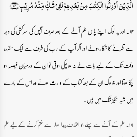
الَّذِیۡنَ اُوۡرِثُوا الۡکِتٰبَ مِنۡۢ بَعۡدِہِمۡ لَفِیۡ شَکٍّ مِّنۡہُ مُرِیۡبٍ﴿۱۴﴾
۱۴۔ اور یہ لوگ اپنے پاس علم آنے کے بعد صرف آپس کی سرکشی کی وجہ
سے تفرقے کا شکار ہوئے اور اگر آپ کے رب کی طرف سے ایک مقررہ
وقت تک کے لیے بات طے نہ ہو چکی ہوتی تو ان کے درمیان فیصلہ ہو
چکا ہوتا اور جو لوگ ان کے بعد کتاب کے وارث ہوئے وہ اس کے بارے
میں شبہ انگیز شک میں ہیں۔
14۔ علم کے آنے سے پہلے جو اختلاف پیدا ہوا، اسے ختم کرنے کے لیے علم