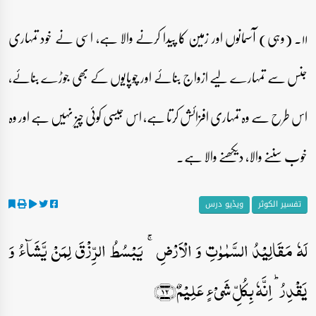
۱۱۔ (وہی) آسمانوں اور زمین کا پیدا کرنے والا ہے، اسی نے خود تمہاری
جنس سے تمہارے لیے ازواج بنائے اور چوپایوں کے بھی جوڑے بنائے،
اس طرح سے وہ تمہاری افزائش کرتا ہے، اس جیسی کوئی چیز نہیں ہے اور وہ
خوب سننے والا، دیکھنے والا ہے۔
تفسیر الکوثر
ویڈیو درس
لَہٗ مَقَالِیۡدُ السَّمٰوٰتِ وَ الۡاَرۡضِ ۚ یَبۡسُطُ الرِّزۡقَ لِمَنۡ یَّشَآءُ وَ
یَقۡدِرُ ؕ اِنَّہٗ بِکُلِّ شَیۡءٍ عَلِیۡمٌ﴿۱۲﴾