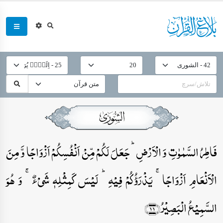
فَاطِرُ السَّمٰوٰتِ وَ الۡاَرۡضِ ؕ جَعَلَ لَکُمۡ مِّنۡ اَنۡفُسِکُمۡ اَزۡوَاجًا وَّ مِنَ
الۡاَنۡعَامِ اَزۡوَاجًا ۚ یَذۡرَؤُکُمۡ فِیۡہِ ؕ لَیۡسَ کَمِثۡلِہٖ شَیۡءٌ ۚ وَ ہُوَ
السَّمِیۡعُ الۡبَصِیۡرُ﴿۱۱﴾