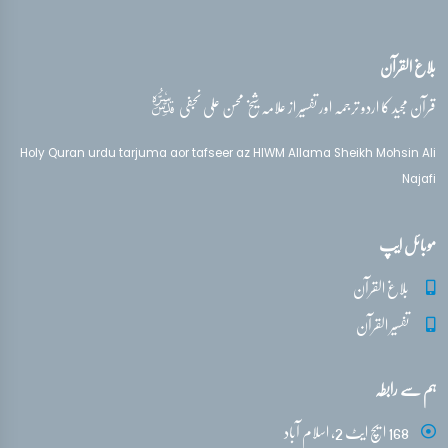
بلاغ القرآن
قدس‌سره
قرآن مجید کا اردو ترجمہ اور تفسیر از علامہ شیخ محسن علی نجفی
Holy Quran urdu tarjuma aor tafseer az HIWM Allama Sheikh Mohsin Ali
Najafi
موبائل ایپ
بلاغ القرآن
تفسیر القرآن
ہم سے رابطہ
168 ایچ ایٹ 2، اسلام آباد