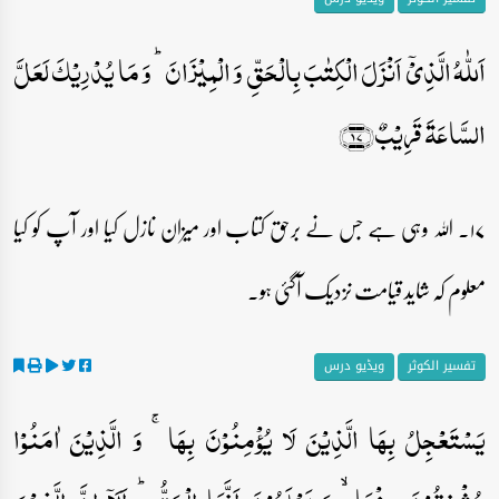
اَللّٰہُ الَّذِیۡۤ اَنۡزَلَ الۡکِتٰبَ بِالۡحَقِّ وَ الۡمِیۡزَانَ ؕ وَ مَا یُدۡرِیۡکَ لَعَلَّ
السَّاعَۃَ قَرِیۡبٌ﴿۱۷﴾
۱۷۔ اللہ وہی ہے جس نے برحق کتاب اور میزان نازل کیا اور آپ کو کیا
معلوم کہ شاید قیامت نزدیک آگئی ہو۔
تفسیر الکوثر
ویڈیو درس
یَسۡتَعۡجِلُ بِہَا الَّذِیۡنَ لَا یُؤۡمِنُوۡنَ بِہَا ۚ وَ الَّذِیۡنَ اٰمَنُوۡا