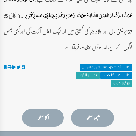
۔ (الکافی 5:
حَرْثُ الدُّنْیَا وَ الْعَمَلَ الصَّالِحَ حَرْثُ الْآخِرَۃِ وَ قَدْ یَجْمَعُھُمَا اللہ لِاَقْوَامٍ
57) یعنی مال اور اولاد دنیا کی کھیتی ہیں اور نیک اعمال آخرت کی اور کبھی بعض
لوگوں کے لیے اللہ دونوں عنایت فرماتا ہے۔
طالب آخرت کو دنیا بھی ملتی ہے
طالب دنیا کا حصہ
تفسیر الکوثر
ویڈیو درس
پچھلا صفحہ
اگلا صفحہ