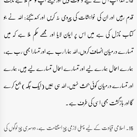
قدم رہیں اور ان کی خواہشات کی پیروی نہ کریں اور کہدیجئے: اللہ نے جو
کتاب نازل کی ہے میں اس پر ایمان لایا اور مجھے حکم ملا ہے کہ میں
تمہارے درمیان انصاف کروں، اللہ ہمارا رب ہے اور تمہارا بھی رب ہے،
ہمارے اعمال ہمارے لیے اور تمہارے اعمال تمہارے لیے ہیں، ہمارے
اور تمہارے درمیان کوئی بحث نہیں، اللہ ہی ہمیں (ایک جگہ) جمع کرے
گا اور بازگشت بھی اسی کی طرف ہے۔
15۔ اسلامی قیادت کے لیے پہلی لازمی چیز استقامت ہے، دوسری چیز لوگوں کی