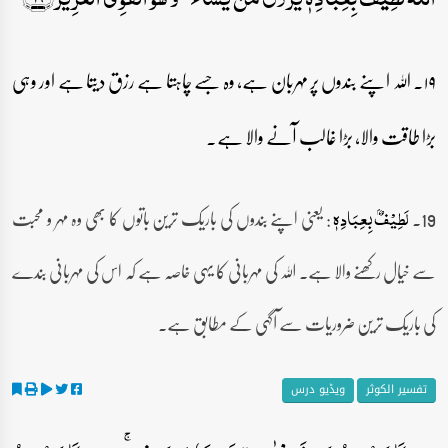
۱۹۔ اللہ اپنے بندوں پر مہربان ہے، وہ جسے چاہتا ہے رزق دیتا ہے اور وہی
بڑا طاقت والا، بڑا غالب آنے والا ہے۔
19۔
: یعنی اپنے بندوں کی باریک ترین باتوں کا بھی وہ مہر و محبت
لَطِیۡفٌۢ بِعِبَادِہٖ
سے خیال رکھنے والا ہے۔ اللہ کی مہربانی کا یہی خاصہ ہے کہ اس کی مہربانی بندے
کی باریک ترین ضروریات سے آگہی کے مطابق ہے۔
تفسیر الکوثر
ویڈیو درس