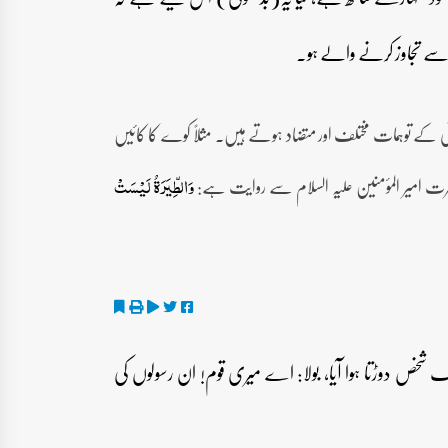
 سے تجاوز کرنے والے ہو۔
نی کے توہمات مختلف اور متضاد ہوتے ہیں۔ مثلاً کوے کا کائیں
ضرت امیر المؤمنین علیہ السلام سے روایت ہے:
وَالطِّیَرَۃُ لَیْسَتْ
 شخص دوڑتا ہوا آیا، بولا: اے میری قوم! ان رسولوں کی