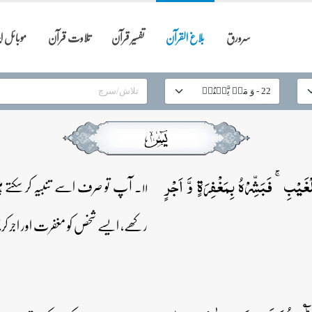
سرورق
بلاغ القرآن
تفسیر قرآن
تلاوت قرآن
موبائل 
َیۡبِ ۚ فَبَشِّرۡہُ بِمَغۡفِرَۃٍ وَّ اَجۡرٍ
۱۱۔ آپ تو صرف اسے تنبیہ کر سکتے 
رکھے، ایسے شخص کو مغفرت اور اجر 