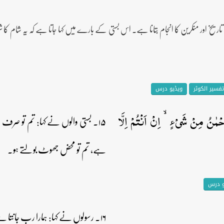
وں کی تاریخ اور منکرین کا انجام بتانا ہے۔ اس بستی کے بارے میں کہا جاتا ہے کہ یہ شام ک
تفسیر الکوثر
ویڈیو درس
َّحۡمٰنُ مِنۡ شَیۡءٍ ۙ اِنۡ اَنۡتُمۡ اِلَّا
۱۵۔ بستی والوں نے کہا: تم تو صرف 
ہے، تم تو محض جھوٹ بولتے ہو۔
و درس
۱۶۔ رسولوں نے کہا: ہمارا رب جانتا ہے کہ ہم تمہاری طرف ہی بھیجے گئے ہیں۔