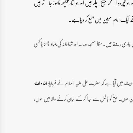
 جو کچھ وہ آگے بھیج چکے ہیں اور جو آثار پیچھے چھوڑ جاتے ہیں
نے ایک امام مبین میں جمع کر دیا ہے۔
 رہتے ہیں۔ مثلاً مسجد، مدرسہ اور شفاخانہ کی بنیاد ڈالنا یا کسی
دیث میں آیا ہے کہ حضرت علی علیہ السلام نے فرمایا:
انا و اللہ
یر قمی) قسم بخدا میں ہی امام مبین ہوں۔ حق کو باطل سے جدا کر کے بیان کرنے والا میں ہوں،