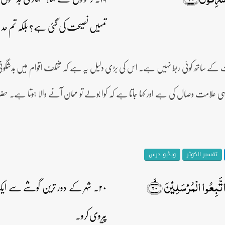
تمہیں نصیحت کی گئی ہے؟ بلکہ تم حد
قیقت کے ساتھ کوئی ربط نہیں ہے۔ اس کی بڑی دلیل یہ ہے کہ مختلف اقوام میں بدشگو
ی علامت وصال کی ہے اور کہا جاتا ہے کہ کوا بولے تو مہمان آنے والا ہوتا ہے۔ ح
تفسیر الکوثر
ویڈیو درس
بِعُوا الۡمُرۡسَلِیۡنَ ﴿ۙ۲۰﴾
۲۰۔ شہر کے دور ترین گوشے سے ایک
پیروی کرو۔