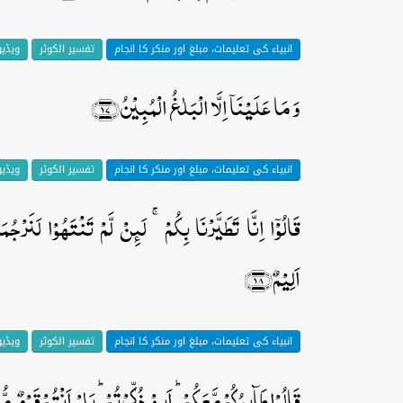
انبیاء کی تعلیمات، مبلغ اور منکر کا انجام
تفسیر الکوثر
ویڈی
وَ مَا عَلَیۡنَاۤ اِلَّا الۡبَلٰغُ الۡمُبِیۡنُ﴿۱۷﴾
انبیاء کی تعلیمات، مبلغ اور منکر کا انجام
تفسیر الکوثر
ویڈی
قَالُوۡۤا اِنَّا تَطَیَّرۡنَا بِکُمۡ ۚ لَئِنۡ لَّمۡ تَنۡتَہُوۡا لَنَرۡجُ
اَلِیۡمٌ﴿۱۸﴾
انبیاء کی تعلیمات، مبلغ اور منکر کا انجام
تفسیر الکوثر
ویڈی
قَالُوۡا طَآئِرُکُمۡ مَّعَکُمۡ ؕ اَئِنۡ ذُکِّرۡتُمۡ ؕ بَلۡ اَنۡتُمۡ قَوۡمٌ مُّ