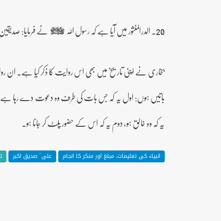
20۔ الدرالمنثور میں آیا ہے کہ رسول اللہ
نے فرمایا: صدیقین
صلى‌الله‌عليه‌وآله‌وسلم
بخاری نے اپنی تاریخ میں بھی اس روایت کا ذکر کیا ہے۔ ان رو
یہ کہ وہ خالق ہو، دوم یہ کہ اس کے حضور پلٹ کر جانا ہو۔
انبیاء کی تعلیمات، مبلغ اور منکر کا انجام
علی ؑ صدیق اکبر
ت