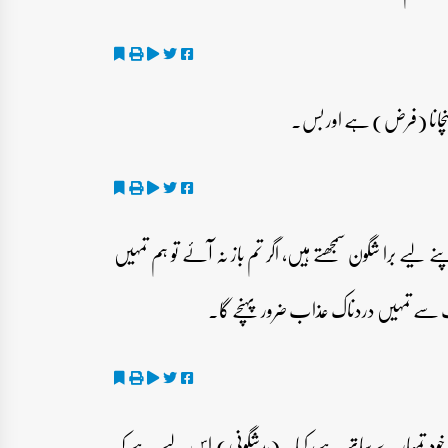
نے لیے برا شگون سمجھتے ہیں، اگر تم باز نہ آئے تو ہم تمہیں
ف سے تمہیں دردناک عذاب ضرور پہنچے گا۔
نی خود تمہارے ساتھ ہے، کیا یہ(بدشگونی) اس لیے ہے کہ