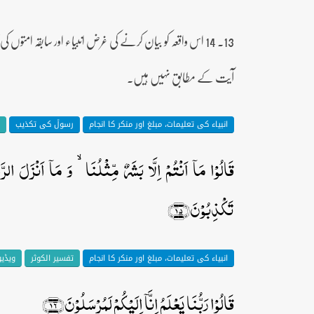
13۔ 14 اس واقعہ کو بیان کرنے کی غرض انبیاء اور سابقہ امت
آیت کے مطابق نہیں ہیں۔
انبیاء کی تعلیمات، مبلغ اور منکر کا انجام
رسولؐ کی تکذیب
قَالُوۡا مَاۤ اَنۡتُمۡ اِلَّا بَشَرٌ مِّثۡلُنَا ۙ وَ مَاۤ اَنۡزَلَ الر
تَکۡذِبُوۡنَ﴿۱۵﴾
انبیاء کی تعلیمات، مبلغ اور منکر کا انجام
تفسیر الکوثر
ویڈی
قَالُوۡا رَبُّنَا یَعۡلَمُ اِنَّاۤ اِلَیۡکُمۡ لَمُرۡسَلُوۡنَ﴿۱۶﴾