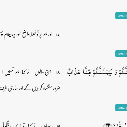
و درس
۱۷۔ اور ہم پر تو فقط واضح طور پر پیغام پہنچانا (فرض) ہے اور بس۔
و درس
مَنَّکُمۡ وَ لَیَمَسَّنَّکُمۡ مِّنَّا عَذَابٌ
۱۸۔ بستی والوں نے کہا: ہم تمہیں اپ
ضرور سنگسار کر دیں گے اور ہماری طر
و درس
سۡرِفُوۡنَ﴿۱۹﴾
۱۹۔ رسولوں نے کہا: تمہاری بدشگو