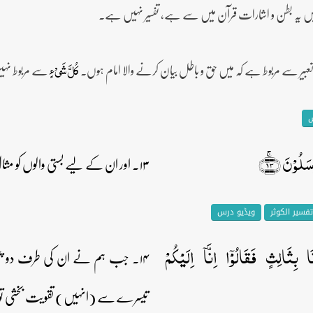
میں یہ بطن و اشارات قرآن میں سے ہے، تفسیر نہیں ہے۔
عبیر سے مربوط ہے کہ میں حق و باطل بیان کرنے والا امام ہوں۔
سے مربوط نہی
کُلَّ شَیۡءٍ
س
لُوۡنَ ﴿ۚ۱۳﴾
۱۳۔ اور ان کے لیے بستی والوں کو مثال کے طور پر پیش کرو جب ان کے پاس پیغمبر آئے۔
تفسیر الکوثر
ویڈیو درس
ا بِثَالِثٍ فَقَالُوۡۤا اِنَّاۤ اِلَیۡکُمۡ
۱۴۔ جب ہم نے ان کی طرف دو پیغم
تیسرے سے (انہیں) تقویت بخشی تو ان