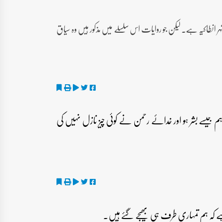
ا شہر انطاکیہ ہے۔ لیکن جو روایات اس سلسلے میں مذکور ہیں وہ سیاق
ہم جیسے بشر ہو اور خدائے رحمن نے کوئی چیز نازل نہیں کی