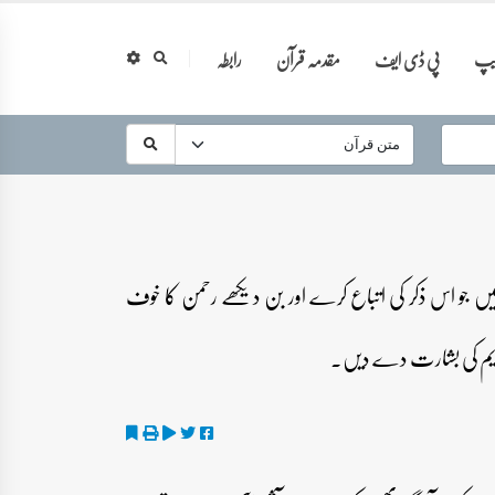
ایپ
پی ڈی ایف
مقدمہ قرآن
رابطہ
ہیں جو اس ذکر کی اتباع کرے اور بن دیکھے رحمن کا خوف
کریم کی بشارت دے دیں۔