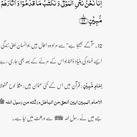
اِنَّا نَحۡنُ نُحۡیِ الۡمَوۡتٰی وَ نَکۡتُبُ مَا قَدَّمُوۡا وَ اٰثَارَہُمۡ
مُّبِیۡنٍ﴿٪۱۲﴾
12۔ ”آگے بھیجا ہے“ سے مراد وہ اعمال ہیں جو انسان اپنی زندگی 
ایسے فساد کی بنیاد ڈالنا جو اس کے مرنے کے بعد بھی جاری ر
: قرآن میں اس کے کئی عنوان ہیں: مثلاً لوح محفوظ
اِمَامٍ مُّبِیۡنٍ
الامام المبین ابین الحق من الباطل ورثتہ من رسول اللہ
صلى‌الله‌ع
جسے میں نے رسول اللہ
سے وراثت میں لیا ہے۔
صلى‌الله‌عليه‌وآله‌وسلم