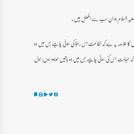
 علیہ السلام جو ان سب سے افضل ہیں۔
کا خلاصہ یہ ہے کہ اطاعت اس رہنما کی ہونی چاہیے جس میں دو
 بات کی طرف وہ دعوت دے رہا ہے اس میں اس کا اپنا کوئی مادی مفاد نہ ہو۔ دوم یہ کہ خود ہدایت پر ہو۔ آیت 22 میں بتایا کہ عبادت اس کی ہونی چاہیے جس میں دو باتیں موجود ہوں: اول