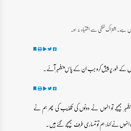
ں ہے۔ اشتراک لفظی سے اشتباہ نہ ہو۔
بر بھیجے تو انہوں نے دونوں کی تکذیب کی پھر ہم نے
ہوں نے کہا: ہم تو تمہاری طرف بھیجے گئے ہیں۔