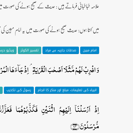
علامہ طباطبائیؒ فرماتے ہیں : حدیث کے صحیح ہونے کی صورت 
میں کہتا ہوں: حدیث صحیح ہونے کی صورت میں یہ امام مبین کی ت
امام مبین
صدقات جاریہ سے مراد
تفسیر الکوثر
ویڈیو در
وَ اضۡرِبۡ لَہُمۡ مَّثَلًا اَصۡحٰبَ الۡقَرۡیَۃِ ۘ اِذۡ جَآءَہَا الۡمُرۡسَ
انبیاء کی تعلیمات، مبلغ اور منکر کا انجام
رسولؐ کی تکذیب
اِذۡ اَرۡسَلۡنَاۤ اِلَیۡہِمُ اثۡنَیۡنِ فَکَذَّبُوۡہُمَا فَعَزَّزۡنَ
مُّرۡسَلُوۡنَ﴿۱۴﴾