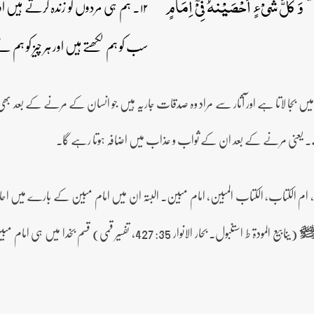
 ؕؑ وَ کُلَّ شَیۡءٍ اَحۡصَیۡنٰہُ فِیۡۤ اِمَامٍ
۱۲۔ ہم ہی مردوں کو زندہ کرتے ہیں اور
سب کو ہم لکھتے ہیں اور ہر چیز کو ہم 
میں بجا لاتا ہے اور آثار سے مراد وہ صدقات جاریہ ہیں جو انسان کے مرنے کے بعد بھی جاری
ہے۔ یعنی مرنے کے بعد ان کے ثواب و عذاب میں اضافہ ہوتا رہے گا۔
، ام الکتاب، الکتاب المبین، امام مبین۔ البتہ ان میں امام مبین کے بارے میں احا
(ینابیع المودۃ ط استنبول۔ بحار الانوار 35: 427، تفس
ليه‌وآله‌وسلم