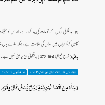
19۔ بدشگونی لوگوں کے توہمات کی پیدا کردہ ہے اور اس کا ح
کائیں کرنا عربوں میں جدائی کی علامت ہے، جبکہ ہمارے ہاں یہ
(شرح نہج البلاغۃ 19: 372) بدشگونی حق پر مبنی نہیں ہے۔
بِحَقٍّ
انبیاء کی تعلیمات، مبلغ اور منکر کا انجام
بد شگونی کا عقیدہ
وَ جَآءَ مِنۡ اَقۡصَا الۡمَدِیۡنَۃِ رَجُلٌ یَّسۡعٰی قَالَ یٰقَوۡمِ اتَّ