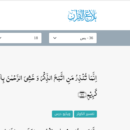
اِنَّمَا تُنۡذِرُ مَنِ اتَّبَعَ الذِّکۡرَ وَ خَشِیَ الرَّحۡمٰنَ بِالۡغ
کَرِیۡمٍ﴿۱۱﴾
تفسیر الکوثر
ویڈیو درس