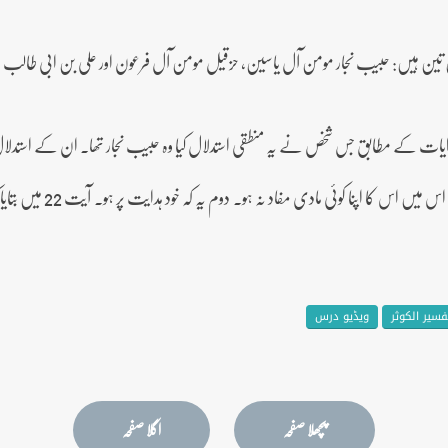
 تین ہیں: حبیب نجار مومن آل یاسین، حزقیل مومن آل فرعون اور علی بن ابی طالب
ایات کے مطابق جس شخص نے یہ منطقی استدلال کیا وہ حبیب نجار تھا۔ ان کے استدلال 
باتیں ہوں: اول یہ کہ جس
فسیر الکوثر
ویڈیو درس
پچھلا صفحہ
اگلا صفحہ