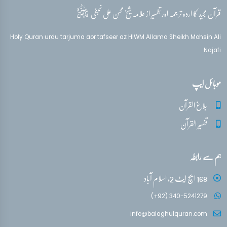
قدس‌سره
قرآن مجید کا اردو ترجمہ اور تفسیر از علامہ شیخ محسن علی نجفی
Holy Quran urdu tarjuma aor tafseer az HIWM Allama Sheikh Mohsin Ali
Najafi
موبائل ایپ
بلاغ القرآن
تفسیر القرآن
ہم سے رابطہ
168 ایچ ایٹ 2، اسلام آباد
(+92) 340-5241279
info@balaghulquran.com