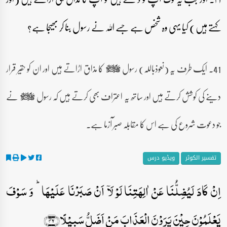
کہتے ہیں) کیا یہی وہ شخص ہے جسے اللہ نے رسول بنا کر بھیجا ہے؟
41۔ ایک طرف یہ (نعوذباللہ) رسول
کا مذاق اڑاتے ہیں اور ان کو حقیر قرار
صلى‌الله‌عليه‌وآله‌وسلم
دینے کی کوشش کرتے ہیں اور ساتھ یہ اعتراف بھی کرتے ہیں کہ رسول
نے
صلى‌الله‌عليه‌وآله‌وسلم
جو دعوت شروع کی ہے اس کا مقابلہ صبر آزما ہے۔
تفسیر الکوثر
ویڈیو درس
اِنۡ کَادَ لَیُضِلُّنَا عَنۡ اٰلِہَتِنَا لَوۡ لَاۤ اَنۡ صَبَرۡنَا عَلَیۡہَا ؕ وَ سَوۡفَ
یَعۡلَمُوۡنَ حِیۡنَ یَرَوۡنَ الۡعَذَابَ مَنۡ اَضَلُّ سَبِیۡلًا﴿۴۲﴾