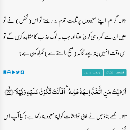
۴۲۔ اگر ہم اپنے معبودوں پر ثابت قدم نہ رہتے تو اس(شخص) نے تو
ہمیں ان سے گمراہ ہی کر دیا ہوتا اور جب یہ لوگ عذاب کا مشاہدہ کریں گے تو
اس وقت انہیں پتہ چلے گا کہ (صحیح راستے سے) گمراہ کون ہے؟
تفسیر الکوثر
ویڈیو درس
اَرَءَیۡتَ مَنِ اتَّخَذَ اِلٰـہَہٗ ہَوٰىہُ ؕ اَفَاَنۡتَ تَکُوۡنُ عَلَیۡہِ وَکِیۡلًا ﴿ۙ۴۳﴾
۴۳۔ مجھے بتاؤ جس نے اپنی خواہشات کو اپنا معبود بنا رکھا ہے؟ کیا آپ اس