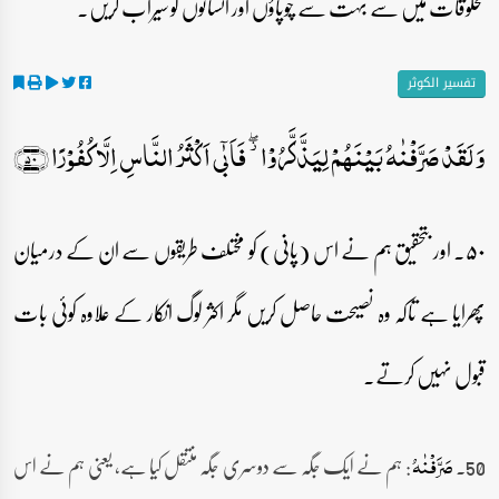
مخلوقات میں سے بہت سے چوپاؤں اور انسانوں کو سیراب کریں۔
تفسیر الکوثر
وَ لَقَدۡ صَرَّفۡنٰہُ بَیۡنَہُمۡ لِیَذَّکَّرُوۡا ۫ۖ فَاَبٰۤی اَکۡثَرُ النَّاسِ اِلَّا کُفُوۡرًا ﴿۵۰﴾
۵۰۔ اور بتحقیق ہم نے اس (پانی) کو مختلف طریقوں سے ان کے درمیان
پھرایا ہے تاکہ وہ نصیحت حاصل کریں مگر اکثر لوگ انکار کے علاوہ کوئی بات
قبول نہیں کرتے۔
50۔
: ہم نے ایک جگہ سے دوسری جگہ منتقل کیا ہے، یعنی ہم نے اس
صَرَّفۡنٰہُ