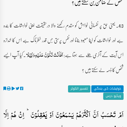
شخص کے ضامن بن سکتے ہیں؟
43۔ یعنی حق پر نفسانی خواہش کو مقدم رکھنے والا درحقیقت اپنی خواہشات کا بندہ
ہے اور خواہشات کو اپنا معبود بنانا اور نفس پرستی جس قدر خطرناک ہے اس کا اندازہ
اس آیت کے آخری جملے سے ہوتا ہے:
۔ کیا آپ ایسے
اَفَاَنۡتَ تَکُوۡنُ عَلَیۡہِ وَکِیۡلًا
شخص کا ذمہ لے سکتے ہیں ؟
خواہشات کی بندگی
تفسیر الکوثر
ویڈیو درس
اَمۡ تَحۡسَبُ اَنَّ اَکۡثَرَہُمۡ یَسۡمَعُوۡنَ اَوۡ یَعۡقِلُوۡنَ ؕ اِنۡ ہُمۡ اِلَّا