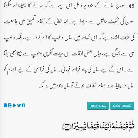
45۔ سورج سائے کے وجود پر دلیل اس لیے ہے کہ سائے کا پھیلنا اور سکڑنا
سورج کی مختلف حالتوں سے مربوط ہے۔ اللہ تعالیٰ کے نظام تخلیق میں جامعیت
کی طرف اشارہ ہے کہ اس نظام میں جہاں دھوپ کا اہم کردار ہے، بلکہ دھوپ
ہی سے زندگی ہے، وہاں بعض اوقات اس حیات آفرین دھوپ سے بچنا بھی پڑتا
ہے۔ اس کے لیے سایہ کی پناہ فراہم فرمائی۔ سایہ کی فراہمی کے لیے اجسام کو
سایہ دار بنایا، ورنہ اجسام شفاف ہوتے تو سایہ وجود میں نہ آتا۔
تفسیر الکوثر
ویڈیو درس
ثُمَّ قَبَضۡنٰہُ اِلَیۡنَا قَبۡضًا یَّسِیۡرًا﴿۴۶﴾