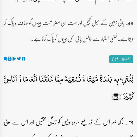
48۔ پانی زمین کے میل کچیل اور بہت سی مضر صحت چیزوں کو صاف و پاک کر
دیتا ہے۔ فقہی اعتبار سے خالص پانی نجس چیزوں کو پاک کرتا ہے۔
تفسیر الکوثر
لِّنُحۡیِۦَ بِہٖ بَلۡدَۃً مَّیۡتًا وَّ نُسۡقِیَہٗ مِمَّا خَلَقۡنَاۤ اَنۡعَامًا وَّ اَنَاسِیَّ
کَثِیۡرًا﴿۴۹﴾
۴۹۔ تاکہ ہم اس کے ذریعے مردہ دیس کو زندگی بخشیں اور اس سے اپنی