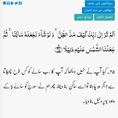
سرکشوں کی مذمت
حیوانوں سے بدتر انسان
تفسیر الکوثر
ویڈیو درس
اَلَمۡ تَرَ اِلٰی رَبِّکَ کَیۡفَ مَدَّ الظِّلَّ ۚ وَ لَوۡ شَآءَ لَجَعَلَہٗ سَاکِنًا ۚ ثُمَّ
جَعَلۡنَا الشَّمۡسَ عَلَیۡہِ دَلِیۡلًا ﴿ۙ۴۵﴾
۴۵۔ کیا آپ نے نہیں دیکھا کہ آپ کا رب سائے کو کس طرح پھیلاتا
ہے؟ اگر وہ چاہتا تو اسے ساکن بنا دیتا، پھر ہم نے سورج کو سائے (کے
وجود) پر دلیل بنا دیا۔