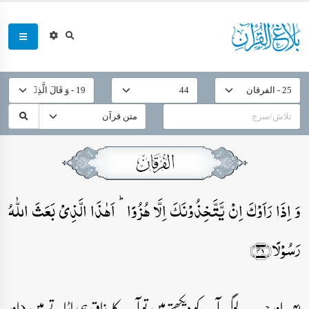
وَ اِذَا رَاَوۡکَ اِنۡ یَّتَّخِذُوۡنَکَ اِلَّا ہُزُوًا ؕ اَہٰذَا الَّذِیۡ بَعَثَ اللّٰہُ
رَسُوۡلًا﴿۴۱﴾
۴۱۔ اور جب یہ لوگ آپ کو دیکھتے ہیں تو آپ کا مذاق ہی اڑاتے ہیں (اور