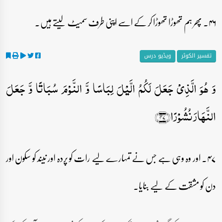
۴۶۔ پھر ہم تھوڑا تھوڑا کر کے اسے اپنی طرف سمیٹ لیتے ہیں۔
تفسیر الکوثر
ویڈیو درس
وَ ہُوَ الَّذِیۡ جَعَلَ لَکُمُ الَّیۡلَ لِبَاسًا وَّ النَّوۡمَ سُبَاتًا وَّ جَعَلَ
النَّہَارَ نُشُوۡرًا﴿۴۷﴾
۴۷۔ اور وہ وہی ہے جس نے تمہارے لیے رات کو پردہ اور نیند کو سکون اور
دن کو مشقت کے لیے بنایا۔