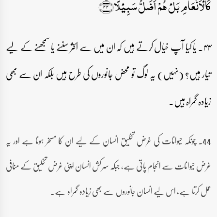
کَالۡاَنۡعَامِ بَلۡ ہُمۡ اَضَلُّ سَبِیۡلًا﴿٪۴۴﴾
۴۴۔ یا کیا آپ خیال کرتے ہیں کہ ان میں سے اکثر سننے یا سمجھنے کے لیے
تیار ہیں؟ (نہیں) یہ لوگ تو محض جانوروں کی طرح ہیں بلکہ ان سے بھی
زیادہ گمراہ ہیں۔
44۔ چونکہ حیوانات کی غرض تخلیق انسان کے لیے ان کا مسخر ہونا ہے اور یہ
غرض حیوانات سے انجام پاتی ہے، جبکہ سرکش انسان اپنی غرض تخلیق کے منافی
عمل کرتا ہے، اس لیے انسان جانوروں سے بھی زیادہ گمراہ ہے۔