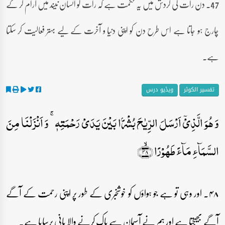
47۔ دن رات کی گردش میں یہ حکمت ہے کہ رات کو انسان نیند میں آرام کر کے
چارج ہو جاتا ہے اس طرح دن کو اپنی دنیا و آخرت کے لیے بہتر فعالیت کر سکتا
ہے۔
تفسیر الکوثر
ویڈیو درس
وَ ہُوَ الَّذِیۡۤ اَرۡسَلَ الرِّیٰحَ بُشۡرًۢا بَیۡنَ یَدَیۡ رَحۡمَتِہٖ ۚ وَ اَنۡزَلۡنَا مِنَ
السَّمَآءِ مَآءً طَہُوۡرًا ﴿ۙ۴۸﴾
۴۸۔ اور وہی تو ہے جو ہواؤں کو خوشخبری کے طور پر اپنی رحمت کے آگے
آگے بھیجتا ہے اور ہم نے آسمان سے پاک کرنے والا پانی برسایا ہے۔