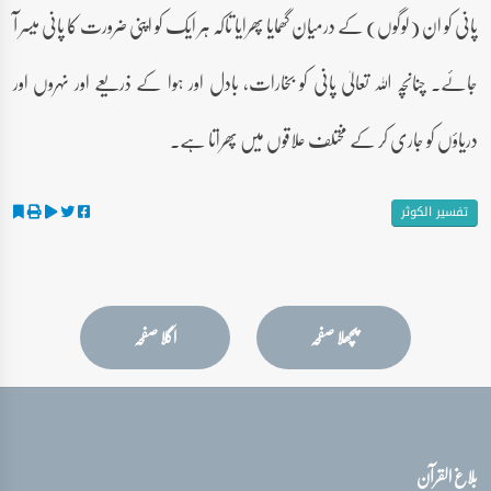
پانی کو ان (لوگوں) کے درمیان گھمایا پھرایا تاکہ ہر ایک کو اپنی ضرورت کا پانی میسر آ
جائے۔ چنانچہ اللہ تعالیٰ پانی کو بخارات، بادل اور ہوا کے ذریعے اور نہروں اور
دریاؤں کو جاری کر کے مختلف علاقوں میں پھراتا ہے۔
تفسیر الکوثر
پچھلا صفحہ
اگلا صفحہ
بلاغ القرآن