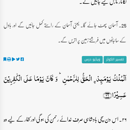
لگاتار نازل کیے جائیں گے۔
25۔ آسمان پھٹ جائے گا۔ یعنی آسمان کے راستے کھل جائیں گے اور بادل
کے سائبانوں میں فرشتے زمین پر اتریں گے۔
تفسیر الکوثر
ویڈیو درس
اَلۡمُلۡکُ یَوۡمَئِذِۣ الۡحَقُّ لِلرَّحۡمٰنِ ؕ وَ کَانَ یَوۡمًا عَلَی الۡکٰفِرِیۡنَ
عَسِیۡرًا﴿۲۶﴾
۲۶۔ اس دن سچی بادشاہی صرف خدائے رحمن کی ہو گی اور کفار کے لیے وہ