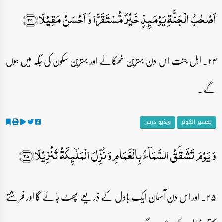
اَصۡحٰبُ الۡجَنَّۃِ یَوۡمَئِذٍ خَیۡرٌ مُّسۡتَقَرًّا وَّ اَحۡسَنُ مَقِیۡلًا﴿۲۴﴾
۲۴۔ اہل جنت اس دن بہترین ٹھکانے اور بہترین سکون کی جگہ میں ہوں
گے۔
تفسیر الکوثر
ویڈیو درس
وَ یَوۡمَ تَشَقَّقُ السَّمَآءُ بِالۡغَمَامِ وَ نُزِّلَ الۡمَلٰٓئِکَۃُ تَنۡزِیۡلًا﴿۲۵﴾
۲۵۔ اور اس دن آسمان ایک بادل کے ذریعے پھٹ جائے گا اور فرشتے