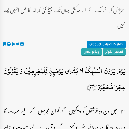
اعتراض کرنے لگ گئے اور سرکشی یہاں تک پہنچ گئی کہ اللہ کا عمل انہیں پسند
نہیں۔
کفار کا اعتراض اور جواب
تفسیر الکوثر
ویڈیو درس
یَوۡمَ یَرَوۡنَ الۡمَلٰٓئِکَۃَ لَا بُشۡرٰی یَوۡمَئِذٍ لِّلۡمُجۡرِمِیۡنَ وَ یَقُوۡلُوۡنَ
حِجۡرًا مَّحۡجُوۡرًا﴿۲۲﴾
۲۲۔ جس دن وہ فرشتوں کو دیکھیں گے تو ان مجرموں کے لیے مسرت کا
دن نہ ہو گا اور وہ (فرشتے ) کہیں گے:(تمہارے لیے مسرت) حرام