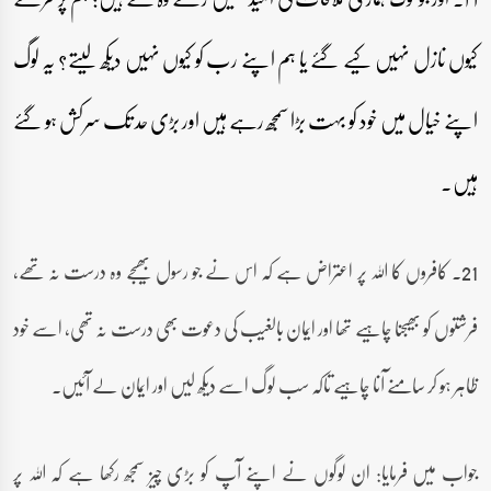
کیوں نازل نہیں کیے گئے یا ہم اپنے رب کو کیوں نہیں دیکھ لیتے؟ یہ لوگ
اپنے خیال میں خود کو بہت بڑا سمجھ رہے ہیں اور بڑی حد تک سرکش ہو گئے
ہیں۔
21۔ کافروں کا اللہ پر اعتراض ہے کہ اس نے جو رسول بھیجے وہ درست نہ تھے،
فرشتوں کو بھیجنا چاہیے تھا اور ایمان بالغیب کی دعوت بھی درست نہ تھی، اسے خود
ظاہر ہو کر سامنے آنا چاہیے تاکہ سب لوگ اسے دیکھ لیں اور ایمان لے آئیں۔
جواب میں فرمایا: ان لوگوں نے اپنے آپ کو بڑی چیز سمجھ رکھا ہے کہ اللہ پر