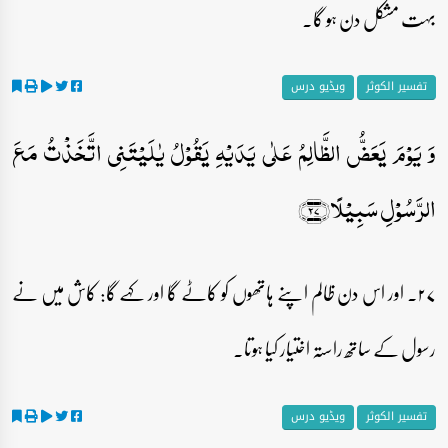
بہت مشکل دن ہو گا۔
تفسیر الکوثر
ویڈیو درس
وَ یَوۡمَ یَعَضُّ الظَّالِمُ عَلٰی یَدَیۡہِ یَقُوۡلُ یٰلَیۡتَنِی اتَّخَذۡتُ مَعَ
الرَّسُوۡلِ سَبِیۡلًا﴿۲۷﴾
۲۷۔ اور اس دن ظالم اپنے ہاتھوں کو کاٹے گا اور کہے گا: کاش میں نے
رسول کے ساتھ راستہ اختیار کیا ہوتا۔
تفسیر الکوثر
ویڈیو درس