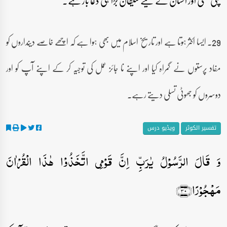
چکی تھی اور انسان کے لیے شیطان بڑا ہی دغا باز ہے۔
29۔ ایسا اکثر ہوتا ہے اور تاریخ اسلام میں بھی ہوا ہے کہ اچھے خاصے دینداروں کو
مفاد پرستوں نے گمراہ کیا اور اپنے نا جائز عمل کی توجیہ کر کے اپنے آپ کو اور
دوسروں کو جھوٹی تسلی دیتے رہے۔
تفسیر الکوثر
ویڈیو درس
وَ قَالَ الرَّسُوۡلُ یٰرَبِّ اِنَّ قَوۡمِی اتَّخَذُوۡا ہٰذَا الۡقُرۡاٰنَ
مَہۡجُوۡرًا﴿۳۰﴾