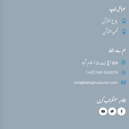
موبائل ایپ
بلاغ القرآن
تفسیر القرآن
ہم سے رابطہ
168 ایچ ایٹ 2، اسلام آباد
(+92) 340-5241279
info@balaghulquran.com
فالو / سبسکرائب کریں