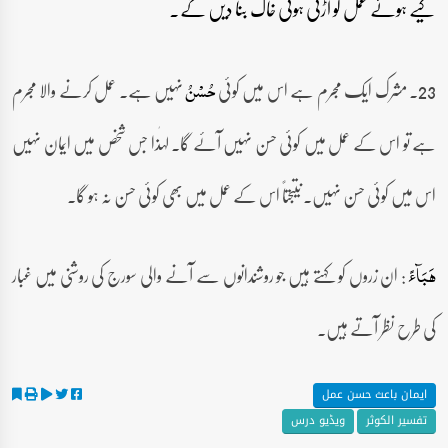
کیے ہوئے عمل کو اڑتی ہوئی خاک بنا دیں گے۔
23۔ مشرک ایک مجرم ہے اس میں کوئی
نہیں ہے۔ عمل کرنے والا مجرم
حُسۡنُ
ہے تو اس کے عمل میں کوئی حسن نہیں آئے گا۔ لہٰذا جس شخص میں ایمان نہیں
اس میں کوئی حسن نہیں۔ نتیجتاً اس کے عمل میں بھی کوئی حسن نہ ہو گا۔
: ان زروں کو کہتے ہیں جو روشندانوں سے آنے والی سورج کی روشنی میں غبار
ہَبَآءً
کی طرح نظر آتے ہیں۔
ایمان باعث حسن عمل
تفسیر الکوثر
ویڈیو درس