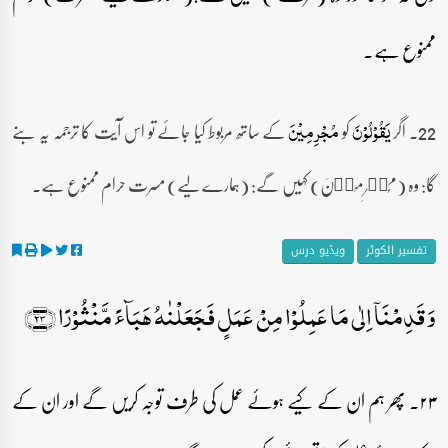
ممنوع ہے۔
22۔ اگر
کو
کے ساتھ مربوط کیا جائے تو اس آیت کا ترجمہ یہ بنے
یَقُوۡلُوۡنَ
مُجۡرِمِیۡنَ
گا: وہ (مُجۡرِمِیۡنَ) کہیں گے: (ہمارے لیے) مسرت حرام ممنوع ہے۔
تفسیر الکوثر
ویڈیو درس
وَ قَدِمۡنَاۤ اِلٰی مَا عَمِلُوۡا مِنۡ عَمَلٍ فَجَعَلۡنٰہُ ہَبَآءً مَّنۡثُوۡرًا ﴿۲۳﴾
۲۳۔ پھر ہم ان کے کیے ہوئے عمل کی طرف توجہ کریں گے اور ان کے