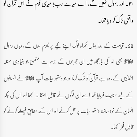
۳۰۔ اور رسول کہیں گے: اے میرے رب! میری قوم نے اس قرآن کو
واقعی ترک کر دیا تھا۔
30۔ قیامت کے روز جہاں گمراہ لوگ اپنے کیے پر نادم ہوں گے، وہاں رسول
بھی اللہ کی بارگاہ میں ان مجرموں کے جرم سے متعلق جو بنیادی مسئلہ
صلى‌الله‌عليه‌وآله‌وسلم
اٹھائیں گے، وہ ہے قرآن کو ترک کرنا اور جو دستور حیات آپ
نے انسانوں
صلى‌الله‌عليه‌وآله‌وسلم
کے لیے عنایت فرمایا تھا اسے ان لوگوں نے قابل اعتنا نہ سمجھا اور اس کی جگہ
انسان کے خود ساختہ دستور حیات پر عمل کرنے اور اس کے مطابق فیصلے کرنے کو
قابل فخر سمجھا۔