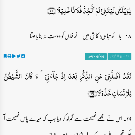
یٰوَیۡلَتٰی لَیۡتَنِیۡ لَمۡ اَتَّخِذۡ فُلَانًا خَلِیۡلًا﴿۲۸﴾
۲۸۔ ہائے تباہی! کاش میں نے فلاں کو دوست نہ بنایا ہوتا۔
تفسیر الکوثر
ویڈیو درس
لَقَدۡ اَضَلَّنِیۡ عَنِ الذِّکۡرِ بَعۡدَ اِذۡ جَآءَنِیۡ ؕ وَ کَانَ الشَّیۡطٰنُ
لِلۡاِنۡسَانِ خَذُوۡلًا﴿۲۹﴾
۲۹۔ اس نے مجھے نصیحت سے گمراہ کر دیا جب کہ میرے پاس نصیحت آ