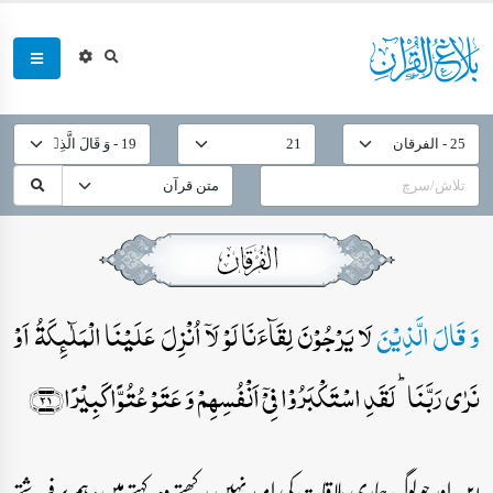
وَ قَالَ الَّذِیۡنَ
لَا یَرۡجُوۡنَ لِقَآءَنَا لَوۡ لَاۤ اُنۡزِلَ عَلَیۡنَا الۡمَلٰٓئِکَۃُ اَوۡ
نَرٰی رَبَّنَا ؕ لَقَدِ اسۡتَکۡبَرُوۡا فِیۡۤ اَنۡفُسِہِمۡ وَ عَتَوۡ عُتُوًّا کَبِیۡرًا﴿۲۱﴾
۲۱۔ اور جو لوگ ہماری ملاقات کی امید نہیں رکھتے وہ کہتے ہیں: ہم پر فرشتے