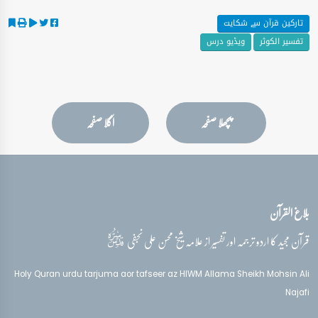
تارکین قرآن سے شکایت
تفسیر الکوثر
ویڈیو درس
پچھلا صفحہ
اگلا صفحہ
بلاغ القرآن
قدس‌سره
قرآن مجید کا اردو ترجمہ اور تفسیر از علامہ شیخ محسن علی نجفی
Holy Quran urdu tarjuma aor tafseer az HIWM Allama Sheikh Mohsin Ali
Najafi