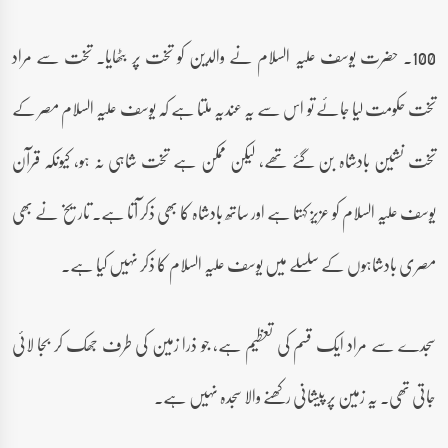
100۔ حضرت یوسف علیہ السلام نے والدین کو تخت پر بٹھایا۔ تخت سے مراد
تخت حکومت لیا جائے تو اس سے یہ عندیہ ملتا ہے کہ یوسف علیہ السلام مصر کے
تخت نشین بادشاہ بن گئے تھے، لیکن ممکن ہے تخت شاہی نہ ہو، کیونکہ قرآن
یوسف علیہ السلام کو عزیز کہتا ہے اور ساتھ بادشاہ کا بھی ذکر آتا ہے۔ تاریخ نے بھی
مصری بادشاہوں کے سلسلے میں یوسف علیہ السلام کا ذکر نہیں کیا ہے۔
سجدے سے مراد ایک قسم کی تعظیم ہے، جو ذرا زمین کی طرف جھک کر بجا لائی
جاتی تھی۔ یہ زمین پر پیشانی رکھنے والا سجدہ نہیں ہے۔