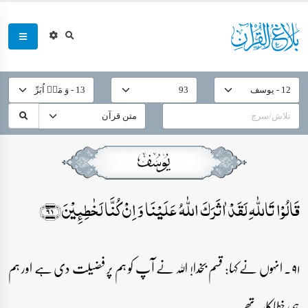
قَالُوۡا تَاللّٰہِ لَقَدۡ اٰثَرَکَ اللّٰہُ عَلَیۡنَا وَ اِنۡ کُنَّا لَخٰطِئِیۡنَ﴿۹۱﴾
۹۱۔ انہوں نے کہا: قسم بخدا! اللہ نے آپ کو ہم پر فضیلت دی ہے اور ہم
ہی خطاکار تھے۔