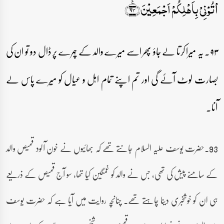
اۡتُوۡنِیۡ بِاَہۡلِکُمۡ اَجۡمَعِیۡنَ﴿٪۹۳﴾
۹۳۔ یہ میرا کرتا لے جاؤ پھر اسے میرے والد کے چہرے پر ڈال دو تو ان کی
بصارت لوٹ آئے گی اور تم اپنے تمام اہل و عیال کو میرے پاس لے
آنا۔
93۔حضرت یوسف علیہ السلام جانتے تھے کہ بھائیوں نے خون آلود قمیص والد
کے سامنے پیش کی تھی، جس نے والد کو غمگین کیا تھا، سو آج قمیص کے ذریعے
ہی ان کو خوشخبری دینا چاہتے تھے۔ چنانچہ روایت میں آیا ہے کہ حضرت یوسف