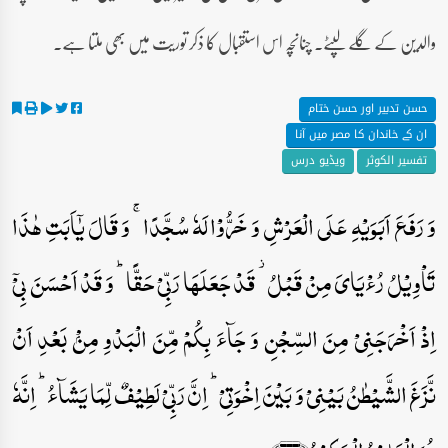
والدین کے گلے لپٹے۔ چنانچہ اس استقبال کا ذکر توریت میں بھی ملتا ہے۔
حسن تدبیر اور حسن ختام
ان کے خاندان کا مصر میں آنا
تفسیر الکوثر
ویڈیو درس
وَ رَفَعَ اَبَوَیۡہِ عَلَی الۡعَرۡشِ وَ خَرُّوۡا لَہٗ سُجَّدًا ۚ وَ قَالَ یٰۤاَبَتِ ہٰذَا
تَاۡوِیۡلُ رُءۡیَایَ مِنۡ قَبۡلُ ۫ قَدۡ جَعَلَہَا رَبِّیۡ حَقًّا ؕ وَ قَدۡ اَحۡسَنَ بِیۡۤ
اِذۡ اَخۡرَجَنِیۡ مِنَ السِّجۡنِ وَ جَآءَ بِکُمۡ مِّنَ الۡبَدۡوِ مِنۡۢ بَعۡدِ اَنۡ
نَّزَغَ الشَّیۡطٰنُ بَیۡنِیۡ وَ بَیۡنَ اِخۡوَتِیۡ ؕ اِنَّ رَبِّیۡ لَطِیۡفٌ لِّمَا یَشَآءُ ؕ اِنَّہٗ