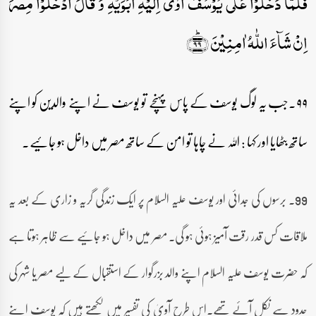
فَلَمَّا دَخَلُوۡا عَلٰی یُوۡسُفَ اٰوٰۤی اِلَیۡہِ اَبَوَیۡہِ وَ قَالَ ادۡخُلُوۡا مِصۡرَ
اِنۡ شَآءَ اللّٰہُ اٰمِنِیۡنَ ﴿ؕ۹۹﴾
۹۹۔جب یہ لوگ یوسف کے پاس پہنچے تو یوسف نے اپنے والدین کو اپنے
ساتھ بٹھایا اور کہا : اللہ نے چاہا تو امن کے ساتھ مصر میں داخل ہو جائیے۔
99۔ برسوں کی جدائی اور یوسف علیہ السلام پر ایک زندگی گریہ و زاری کے بعد یہ
ملاقات کس قدر رقت آمیز ہوئی ہو گی۔ مصر میں داخل ہو جائیے سے ظاہر ہوتا ہے
کہ حضرت یوسف علیہ السلام اپنے والد بزرگوار کے استقبال کے لیے مصر یا شہر کی
حدود سے نکل آئے تھے۔اس طرح آویٰ کی تفسیر میں لکھتے ہیں کہ یوسف اپنے