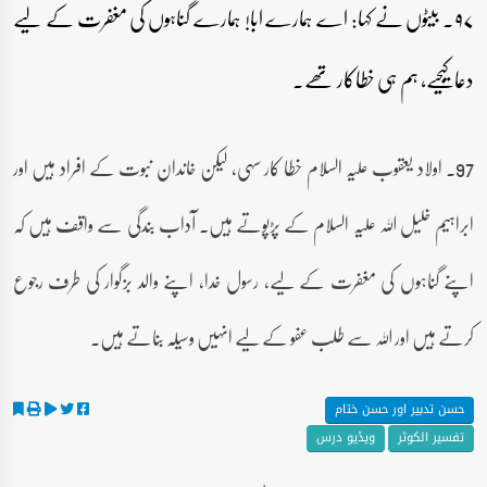
۹۷۔ بیٹوں نے کہا: اے ہمارے ابا! ہمارے گناہوں کی مغفرت کے لیے
دعا کیجیے، ہم ہی خطاکار تھے۔
97۔ اولاد یعقوب علیہ السلام خطا کار سہی، لیکن خاندان نبوت کے افراد ہیں اور
ابراہیم خلیل اللہ علیہ السلام کے پڑپوتے ہیں۔ آداب بندگی سے واقف ہیں کہ
اپنے گناہوں کی مغفرت کے لیے، رسول خدا، اپنے والد بزگوار کی طرف رجوع
کرتے ہیں اور اللہ سے طلب عفو کے لیے انہیں وسیلہ بناتے ہیں۔
حسن تدبیر اور حسن ختام
تفسیر الکوثر
ویڈیو درس