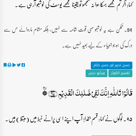
کہا: اگر تم مجھے بہکا ہوا نہ سمجھو تو یقینا مجھے یوسف کی خوشبو آرہی ہے۔
94۔ ممکن ہے یہ خوشبو حسی قوت شامہ سے نہیں، بلکہ مشام ماروائے حس سے
درک کی ہو جو انبیاء کے لیے بعید نہیں ہے۔
حسن تدبیر اور حسن ختام
تفسیر الکوثر
ویڈیو درس
قَالُوۡا تَاللّٰہِ اِنَّکَ لَفِیۡ ضَلٰلِکَ الۡقَدِیۡمِ ﴿۹۵﴾ ۞ٙ
۹۵۔ لوگوں نے کہا: قسم بخدا! آپ اپنے اسی پرانے خبط میں (مبتلا) ہیں۔