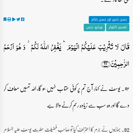
حسن تدبیر اور حسن ختام
تفسیر الکوثر
ویڈیو درس
قَالَ لَا تَثۡرِیۡبَ عَلَیۡکُمُ الۡیَوۡمَ ؕ یَغۡفِرُ اللّٰہُ لَکُمۡ ۫ وَ ہُوَ اَرۡحَمُ
الرّٰحِمِیۡنَ﴿۹۲﴾
۹۲۔ یوسف نے کہا: آج تم پر کوئی عتاب نہیں ہو گا، اللہ تمہیں معاف کر
دے گا اور وہ سب سے زیادہ رحم کرنے والا ہے
92۔ بھائیوں نے جرم کا اعتراف کیا تو صاحب فضیلت حضرت یوسف علیہ السلام