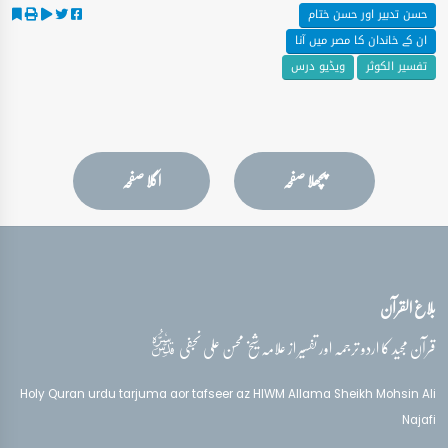
حسن تدبیر اور حسن ختام
ان کے خاندان کا مصر میں آنا
تفسیر الکوثر
ویڈیو درس
پچھلا صفحہ
اگلا صفحہ
بلاغ القرآن
قدس‌سره
قرآن مجید کا اردو ترجمہ اور تفسیر از علامہ شیخ محسن علی نجفی
Holy Quran urdu tarjuma aor tafseer az HIWM Allama Sheikh Mohsin Ali
Najafi