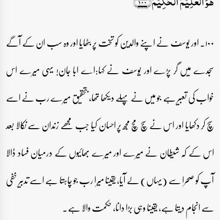
ہُوَ الۡعَلِیۡمُ الۡحَکِیۡمُ﴿۱۰۰﴾
۱۰۰۔ اور یوسف نے اپنے والدین کو تخت پر بٹھایا اور وہ سب ان کے آگے
سجدے میں گر پڑے اور یوسف نے کہا:اے ابا جان! یہی میرے اس
خواب کی تعبیر ہے جو میں نے پہلے دیکھا تھا، بتحقیق میرے رب نے اسے
سچ کر دکھایا اور اس نے سچ مچ مجھ پر احسان کیا جب مجھے زندان سے نکالا بعد
اس کے کہ شیطان نے میرے اور میرے بھائیوں کے درمیان فساد ڈالا
آپ کو صحرا سے (یہاں) لے آیا، یقینا میرا رب جو چاہتا ہے اسے تدبیر خفی
سے انجام دیتا ہے، یقینا وہی بڑا دانا، حکمت والا ہے۔