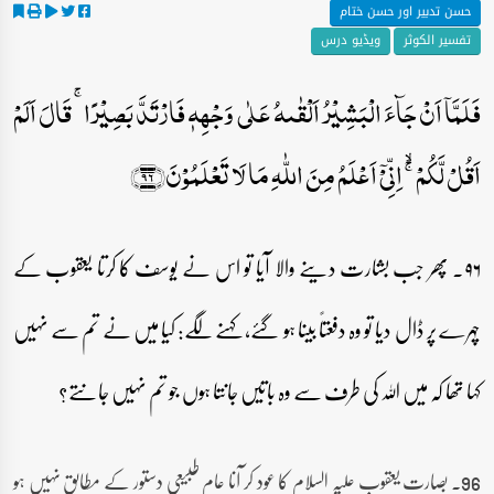
حسن تدبیر اور حسن ختام
تفسیر الکوثر
ویڈیو درس
فَلَمَّاۤ اَنۡ جَآءَ الۡبَشِیۡرُ اَلۡقٰىہُ عَلٰی وَجۡہِہٖ فَارۡتَدَّ بَصِیۡرًا ۚ قَالَ اَلَمۡ
اَقُلۡ لَّکُمۡ ۚۙ اِنِّیۡۤ اَعۡلَمُ مِنَ اللّٰہِ مَا لَا تَعۡلَمُوۡنَ﴿۹۶﴾
۹۶۔ پھر جب بشارت دینے والا آیا تو اس نے یوسف کا کرتا یعقوب کے
چہرے پر ڈال دیا تو وہ دفعتاً بینا ہو گئے، کہنے لگے: کیا میں نے تم سے نہیں
کہا تھا کہ میں اللہ کی طرف سے وہ باتیں جانتا ہوں جو تم نہیں جانتے؟
96۔ بصارت یعقوب علیہ السلام کا عود کر آنا عام طبیعی دستور کے مطابق نہیں ہو