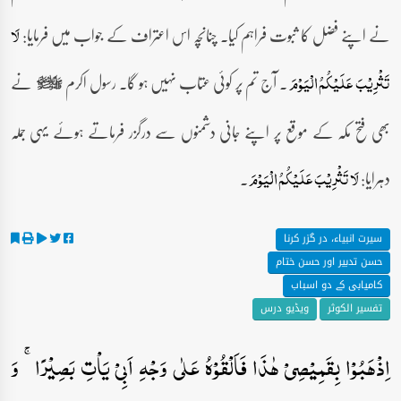
نے اپنے فضل کا ثبوت فراہم کیا۔ چنانچہ اس اعتراف کے جواب میں فرمایا:
لَا
۔ آج تم پر کوئی عتاب نہیں ہو گا۔ رسول اکرم
نے
تَثۡرِیۡبَ عَلَیۡکُمُ الۡیَوۡمَ
صلى‌الله‌عليه‌وآله‌وسلم
بھی فتح مکہ کے موقع پر اپنے جانی دشمنوں سے درگزر فرماتے ہوئے یہی جملہ
دہرایا:
۔
لَا تَثۡرِیۡبَ عَلَیۡکُمُ الۡیَوۡمَ
سیرت انبیاء، در گزر کرنا
حسن تدبیر اور حسن ختام
کامیابی کے دو اسباب
تفسیر الکوثر
ویڈیو درس
اِذۡہَبُوۡا بِقَمِیۡصِیۡ ہٰذَا فَاَلۡقُوۡہُ عَلٰی وَجۡہِ اَبِیۡ یَاۡتِ بَصِیۡرًا ۚ وَ