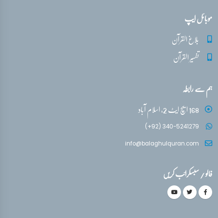
موبائل ایپ
بلاغ القرآن
تفسیر القرآن
ہم سے رابطہ
168 ایچ ایٹ 2، اسلام آباد
(+92) 340-5241279
info@balaghulquran.com
فالو / سبسکرائب کریں