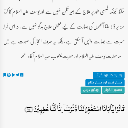
سکتا، کیونکہ طبیعی طور پر علاج کے بغیر ممکن نہیں ہے اور یوسف علیہ السلام کا کرتا
منہ پر ڈالا جانا آنکھوں کی بصارت کے لیے طبیعی علاج ہرگز نہیں ہے، نہ اس فرط
مسرت سے بصارت واپس آ سکتی ہے، بلکہ یہ صرف اعجاز کی صورت ہے جس
سے حضرت یوسف علیہ السلام اور حضرت یعقوب علیہ السلام آگاہ تھے۔
بصارت کا عود کر آنا
حسن تدبیر اور حسن ختام
تفسیر الکوثر
ویڈیو درس
قَالُوۡا یٰۤاَبَانَا اسۡتَغۡفِرۡ لَنَا ذُنُوۡبَنَاۤ اِنَّا کُنَّا خٰطِئِیۡنَ﴿۹۷﴾