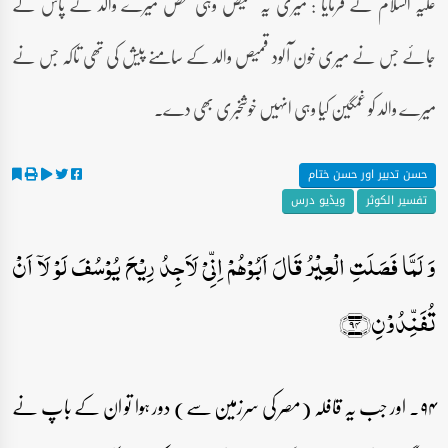
علیہ السلام نے فرمایا : میری یہ قمیص وہی شخص میرے والد کے پاس لے
جائے جس نے میری خون آلود قمیص والد کے سامنے پیش کی تھی تاکہ جس نے
میرے والد کو غمگین کیا وہی انہیں خوشخبری بھی دے۔
حسن تدبیر اور حسن ختام
تفسیر الکوثر
ویڈیو درس
وَ لَمَّا فَصَلَتِ الۡعِیۡرُ قَالَ اَبُوۡہُمۡ اِنِّیۡ لَاَجِدُ رِیۡحَ یُوۡسُفَ لَوۡ لَاۤ اَنۡ
تُفَنِّدُوۡنِ﴿۹۴﴾
۹۴۔ اور جب یہ قافلہ (مصر کی سرزمین سے) دور ہوا تو ان کے باپ نے