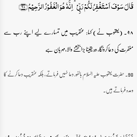
قَالَ سَوۡفَ اَسۡتَغۡفِرُ لَکُمۡ رَبِّیۡ ؕ اِنَّہٗ ہُوَ الۡغَفُوۡرُ الرَّحِیۡمُ﴿۹۸﴾
۹۸۔ (یعقوب نے) کہا: عنقریب میں تمہارے لیے اپنے رب سے
مغفرت کی دعا کروںگا، وہ یقینا بڑا بخشنے والا،مہربان ہے
98۔ حضرت یعقوب علیہ السلام بالفور دعا نہیں فرماتے، بلکہ عنقریب دعا کرنے کا
وعدہ فرماتے ہیں۔