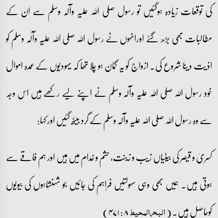
کی توقعات زیادہ ہوگئیں تو رسول صلی اللہ علیہ وآلہ وسلم سے ان کے
مطالبات بھی بڑھ گئے اورانہوں نے رسول اللہ صلی اللہ علیہ وآلہ وسلم کو
اذیت دینا شروع کی۔ ازواج کو یہ گمان ہو چلا تھا کہ یہودیوں کے عمدہ اموال
خود رسول اللہ صلی اللہ علیہ وآلہ وسلم نے اپنے لیے رکھے ہیں اس وجہ
سے وہ رسول اللہ صلی اللہ علیہ وآلہ وسلم کے گرد بیٹھ گئیں اور کہا:
کسریٰ و قیصر کی بیٹیاں زیب و زینت، حشم و خدام میں ہیں اور ہم فاقے سے
ہوتی ہیں۔ ہمیں بھی وہی سہولتیں فراہم کی جائیں جو شہنشاہوں کی بیویوں
کوحاصل ہیں۔ (
۸: ۴۷۱)
البحرالمحیط