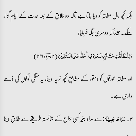
بلکہ کچھ مال مطلقہ کو دیا جاتا ہے تاکہ دو طلاق کے بعد عدت کے ایام گزار
سکے۔ جیسا کہ دوسری جگہ فرمایا:
(۲ بقرۃ: ۲۴۱)
وَ لِلۡمُطَلَّقٰتِ مَتَاعٌۢ بِالۡمَعۡرُوۡفِ ؕ حَقًّا عَلَی الۡمُتَّقِیۡنَ
اور مطلقہ عورتوں کو دستور کے مطابق کچھ خرچہ دینا، یہ متقی لوگوں کی ذمے
داری ہے۔
۳۔
سے مراد بغیر کسی نزاع کے شائستہ طریقے سے طلاق دینا
سَرَاحًا جَمِیۡلًا:
ہے۔