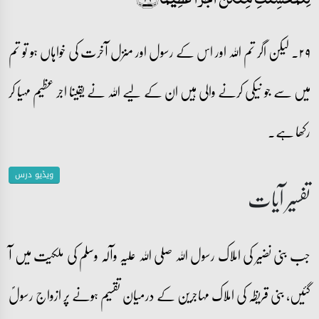
۲۹۔ لیکن اگر تم اللہ اور اس کے رسول اور منزل آخرت کی خواہاں ہو تو تم
میں سے جو نیکی کرنے والی ہیں ان کے لیے اللہ نے یقینا اجر عظیم مہیا کر
رکھا ہے۔
ویڈیو درس
تفسیر آیات
جب بنی نضیر کی املاک رسول اللہ صلی اللہ علیہ وآلہ وسلم کی ملکیت میں آ
گئیں، بنی قریظہ کی املاک مہاجرین کے درمیان تقسیم ہونے پر ازواج رسولؐ