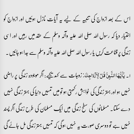
اس کے بعد ازواج کی تنبیہ کے لیے یہ آیات نازل ہوئیں اور ازواج کو
اختیار دیا کہ رسول اللہ صلی اللہ علیہ وآلہ وسلم کے عقد میں رہیں اور اسی
زندگی پر قناعت کریں یا رسول اللہ صلی اللہ علیہ وآلہ وسلم سے جدا ہو جائیں۔
۱۔
زوجات سے کہدیجیے: اگر موجودہ زندگی پر راضی
یٰۤاَیُّہَا النَّبِیُّ قُلۡ لِّاَزۡوَاجِکَ:
نہیں ہو اور بہتر زندگی کی خواہش رکھتی ہو تو میں تمہیں دنیا کی بہتر زندگی نہیں
دے سکتا۔ مسلمانوں کی سطح زندگی میں ایک مسلمان کی طرح زندگی اگر پسند
نہیں ہے تو دوسری صورت یہ نہیں ہو گی کہ تمہیں بہتر زندگی مل جائے گی