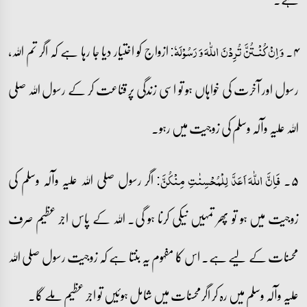
۴۔
ازواج کو اختیار دیا جا رہا ہے کہ اگر تم اللہ،
وَ اِنۡ کُنۡـتُنَّ تُرِدۡنَ اللّٰہَ وَ رَسُوۡلَہٗ:
رسول اور آخرت کی خواہاں ہو تو اسی زندگی پر قناعت کر کے رسول اللہ صلی
اللہ علیہ وآلہ وسلم کی زوجیت میں رہو۔
۵۔
اگر رسول صلی اللہ علیہ وآلہ وسلم کی
فَاِنَّ اللّٰہَ اَعَدَّ لِلۡمُحۡسِنٰتِ مِنۡکُنَّ:
زوجیت میں ہو تو پھر تمہیں نیکی کرنا ہو گی۔ اللہ کے پاس اجر عظیم صرف
محسنات کے لیے ہے۔ اس کا مفہوم یہ بنتا ہے کہ زوجیت رسول صلی اللہ
علیہ وآلہ وسلم میں رہ کر اگرمحسنات میں شامل ہوئیں تو اجر عظیم ملے گا۔