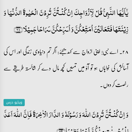
یٰۤاَیُّہَا النَّبِیُّ قُلۡ لِّاَزۡوَاجِکَ اِنۡ کُنۡـتُنَّ تُرِدۡنَ الۡحَیٰوۃَ الدُّنۡیَا وَ
زِیۡنَتَہَا فَتَعَالَیۡنَ اُمَتِّعۡکُنَّ وَ اُسَرِّحۡکُنَّ سَرَاحًا جَمِیۡلًا﴿۲۸﴾
۲۸۔ اے نبی! اپنی ازواج سے کہدیجئے: اگر تم دنیاوی زندگی اور اس کی
آسائش کی خواہاں ہو تو آؤ میں تمہیں کچھ مال دے کر شائستہ طریقے سے
رخصت کر دوں۔
ویڈیو درس
وَ اِنۡ کُنۡـتُنَّ تُرِدۡنَ اللّٰہَ وَ رَسُوۡلَہٗ وَ الدَّارَ الۡاٰخِرَۃَ فَاِنَّ اللّٰہَ اَعَدَّ
لِلۡمُحۡسِنٰتِ مِنۡکُنَّ اَجۡرًا عَظِیۡمًا﴿۲۹﴾