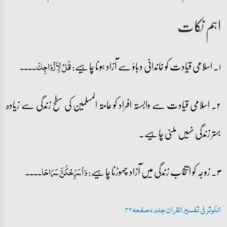
اہم نکات
۱۔ اسلامی قیادت کو خاندانی دباؤ سے آزاد ہونا چاہیے:
قُلۡ لِّاَزۡوَاجِکَ۔۔۔۔
۲۔ اسلامی قیادت سے وابستہ افراد کو عامۃ المسلمین کی سطح زندگی سے زیادہ
بہتر زندگی نہیں ملنی چاہیے۔
۳۔ زوجہ کو انتخاب زندگی میں آزاد چھوڑنا چاہیے:
وَ اُسَرِّحۡکُنَّ سَرَاحًا۔۔۔۔
الکوثر فی تفسیر القران جلد 7 صفحہ 42