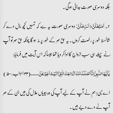
بلکہ دوسری صورت جدائی ہو گی۔
۲۔
دوسری صورت یہ ہے کہ تمہیں کچھ مال دے کر
اُمَتِّعۡکُنَّ وَ اُسَرِّحۡکُنَّ:
شائستہ طور پر رخصت کروں۔ یہ حق مہر کے طور پر نہ ہو گا چونکہ حق مہر تو آپ
ؐنے پہلے ہی سب ازواج کا ادا کر دیا تھا جیسا کہ اس آیت میں فرمایا:
(۳۳ احزاب: ۵۰)
یٰۤاَیُّہَا النَّبِیُّ اِنَّاۤ اَحۡلَلۡنَا لَکَ اَزۡوَاجَکَ الّٰتِیۡۤ اٰتَیۡتَ اُجُوۡرَہُنَّ۔۔۔۔
اے نبی! ہم نے آپ کے لیے آپ کی وہ بیویاں حلال کی ہیں جن کے مہر
آپ نے دے دیے ہیں۔