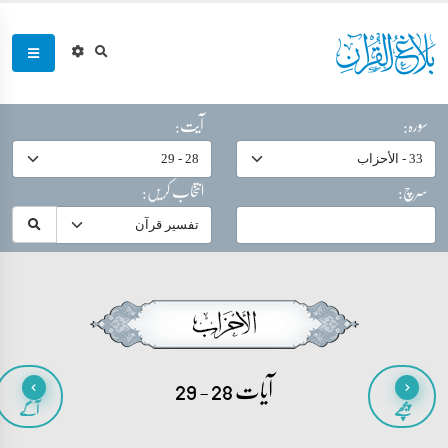
سورہ:
آیت:
سرچ:
انتخاب کریں:
آیات 28 - 29
پیچھے
آگے