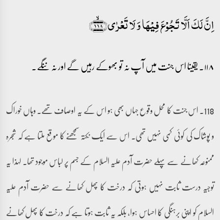
اِنَّ لَکَ اَلَّا تَجُوۡعَ فِیۡہَا وَ لَا تَعۡرٰی﴿۱۱۸﴾ۙ
۱۱۸۔ یقینا اس جنت میں آپ نہ تو بھوکے رہیں گے اور نہ ننگے۔
118۔ اس جنت کا محل وقوع جہاں بھی ہو اس کے یہ اوصاف تھے۔ وہاں خوراک
و پوشاک کی کوئی کمی نہیں تھی۔ اس سے ایک نکتہ سمجھنے کا موقع ملتا ہے کہ شجرہ
ممنوعہ کھانے سے پہلے حضرت آدم علیہ السلام کے جسم پر لباس موجود تھا۔ لہذا یہ
توجیہ درست ثابت نہیں ہوتی کہ درخت کا پھل کھانے سے حضرت آدم علیہ
السلام کو اپنی برہنگی کا احساس ہوا، بلکہ یہ ثابت ہوتا ہے کہ درخت کا پھل کھانے