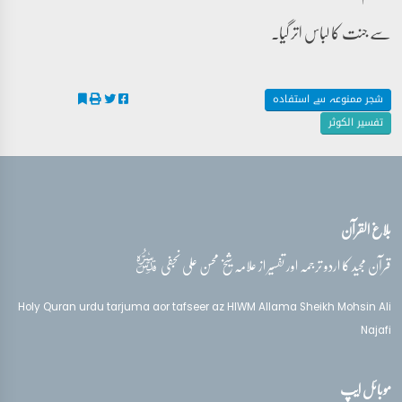
سے جنت کا لباس اتر گیا۔
شجر ممنوعہ سے استفادہ
تفسیر الکوثر
بلاغ القرآن
قدس‌سره
قرآن مجید کا اردو ترجمہ اور تفسیر از علامہ شیخ محسن علی نجفی
Holy Quran urdu tarjuma aor tafseer az HIWM Allama Sheikh Mohsin Ali
Najafi
موبائل ایپ