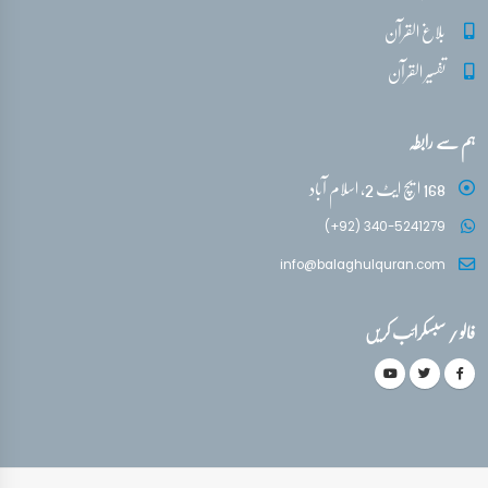
بلاغ القرآن
تفسیر القرآن
ہم سے رابطہ
168 ایچ ایٹ 2، اسلام آباد
(+92) 340-5241279
info@balaghulquran.com
فالو / سبسکرائب کریں