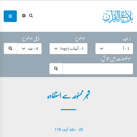
حرف
موضوع
ذیلی موضوع:
موضوعات میں تلاش:
شجر ممنوعہ سے استفادہ
20 - ‎طه آیت 118