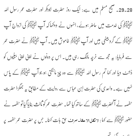
28۔29۔ صحیح مسلم میں ہے: ایک روز حضرت ابوبکر اور حضرت عمر رسول اللہ
ﷺ کی خدمت میں حاضر ہوئے، انہوں نے دیکھا کہ آپ ﷺ کی ازواج آپ
ﷺ کے گرد بیٹھی ہیں اور آپ ﷺ خاموش ہیں۔ آپ ﷺ نے حضرت عمر
سے فرمایا: یہ مجھ سے خرچہ مانگ رہی ہیں۔ اس پر دونوں نے اپنی اپنی بیٹیوں کو
ڈانٹ دیا اور کہا تم رسول اللہ ﷺ سے وہ چیز مانگتی ہو جو آپ ﷺ کے پاس
نہیں ہے۔ واحدی کی حضرت ابن عباس سے روایت کے مطابق یہ جھگڑا حضرت
حفصہ نے آنحضرت ﷺ کے ساتھ کیا تھا۔ حضرت عمر کو ثالث بنایا گیا تو حفصہ نے
حضور ﷺ سے کہا :
صرف حق بات کہنا۔ جس پر حضرت عمر حفصہ پر
لا تقل الا حقا۔
برہم ہو گئے تھے۔