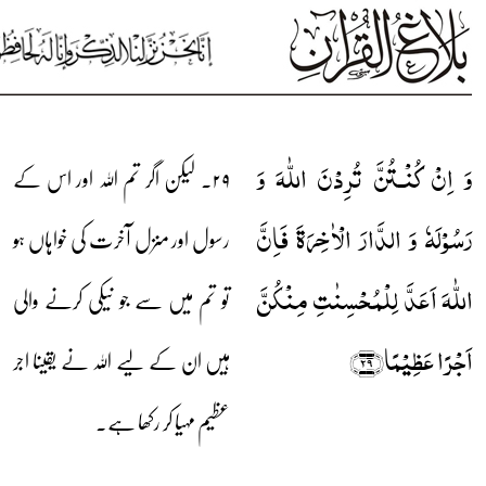
وَ اِنۡ کُنۡـتُنَّ تُرِدۡنَ اللّٰہَ وَ
۲۹۔ لیکن اگر تم اللہ اور اس کے
رَسُوۡلَہٗ وَ الدَّارَ الۡاٰخِرَۃَ فَاِنَّ
رسول اور منزل آخرت کی خواہاں ہو
اللّٰہَ اَعَدَّ لِلۡمُحۡسِنٰتِ مِنۡکُنَّ
تو تم میں سے جو نیکی کرنے والی
اَجۡرًا عَظِیۡمًا﴿۲۹﴾
ہیں ان کے لیے اللہ نے یقینا اجر
عظیم مہیا کر رکھا ہے۔