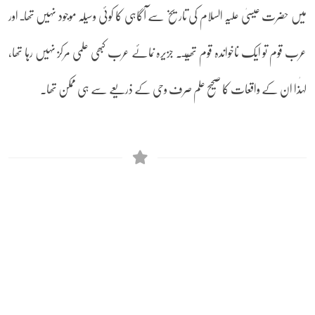
میں حضرت عیسیٰ علیہ السلام کی تاریخ سے آگاہی کا کوئی وسیلہ موجود نہیں تھاـ اور
عرب قوم تو ایک ناخواندہ قوم تھیـ۔ جزیرہ نمائے عرب کبھی علمی مرکز نہیں رہا تھا،
لہٰذا ان کے واقعات کا صحیح علم صرف وحی کے ذریعے سے ہی ممکن تھا۔