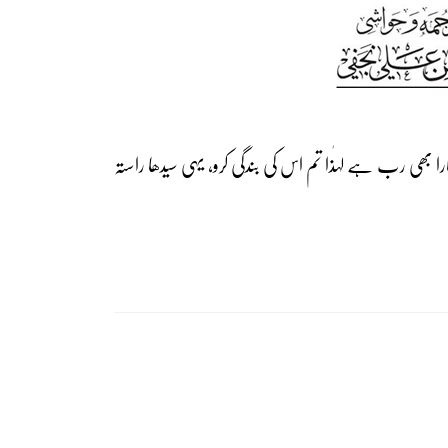
را بھی رب ہے لہٰذا تم اس کی بندگی کرو، یہی سیدھا راستہ