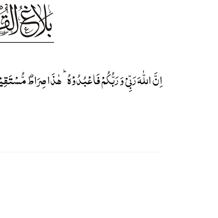
اِنَّ اللّٰہَ رَبِّیۡ وَ رَبُّکُمۡ فَاعۡبُدُوۡہُ ؕ ہٰذَا صِرَاطٌ مُّسۡتَقِیۡم