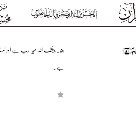
ٌ﴿۵۱﴾
۵۱۔ بیشک اللہ میرا رب ہے اور تمہا
ہے۔